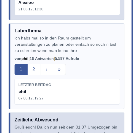
Alexioo
21.08.12, 11:30
Laberthema
ich habs mal so in den Raum gestellt um
veranstaltungen zu planen oder einfach so noch n bisl
zu schreibn wenn man keine thre...
von
phil
16 Antworten
5.597 Aufrufe
Aktuelle Seite
1
2
›
»
LETZTER BEITRAG
phil
07.08.12, 19:27
Zeitliche Abwesend
Grüß euch! Da ich nun seit dem 01.07 Umgezogen bin