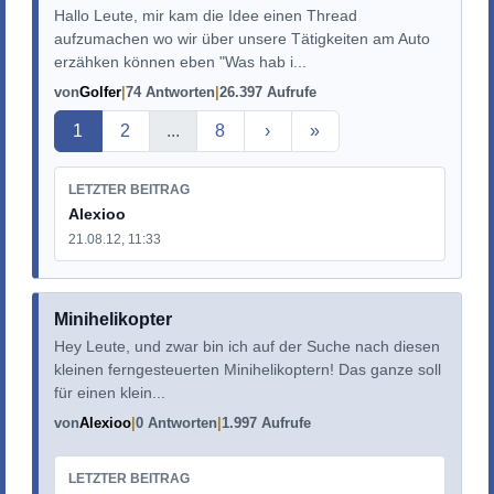
Hallo Leute, mir kam die Idee einen Thread
aufzumachen wo wir über unsere Tätigkeiten am Auto
erzähken können eben "Was hab i...
von
Golfer
74 Antworten
26.397 Aufrufe
Aktuelle Seite
1
2
...
8
›
»
LETZTER BEITRAG
Alexioo
21.08.12, 11:33
Minihelikopter
Hey Leute, und zwar bin ich auf der Suche nach diesen
kleinen ferngesteuerten Minihelikoptern! Das ganze soll
für einen klein...
von
Alexioo
0 Antworten
1.997 Aufrufe
LETZTER BEITRAG