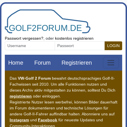
Zum Inhalt springen
Passwort vergessen?
, oder
kostenlos registrieren
LOGIN
Home
Forum
Registrieren
Das
VW-Golf 2 Forum
bewahrt deutschsprachiges Golf-II-
Fachwissen seit 2010. Um alle Funktionen nutzen und
dieses Archiv aktiv mitgestalten zu können, solltest Du Dich
registrieren
oder einloggen.
Registrierte Nutzer lesen werbefrei, können Bilder dauerhaft
im Forum dokumentieren und technische Lösungen für
andere Golf-II-Fahrer auffindbar halten. Abonniere uns auf
Instagram
und
Facebook
für neueste Updates und
Community-Interaktionen.