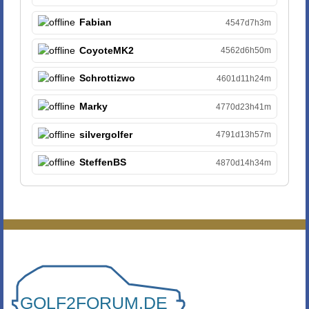
Fabian
4547d7h3m
CoyoteMK2
4562d6h50m
Schrottizwo
4601d11h24m
Marky
4770d23h41m
silvergolfer
4791d13h57m
SteffenBS
4870d14h34m