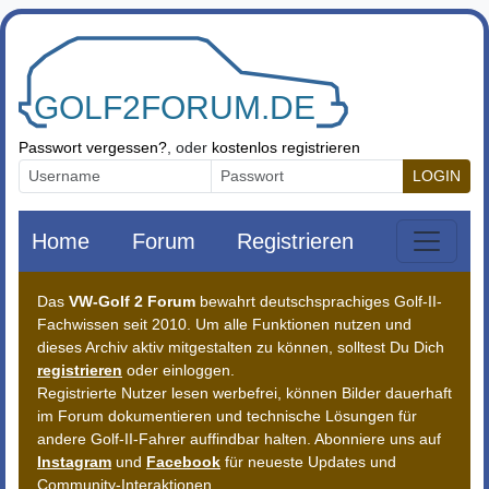
Zum Inhalt springen
Passwort vergessen?
, oder
kostenlos registrieren
LOGIN
Home
Forum
Registrieren
Das
VW-Golf 2 Forum
bewahrt deutschsprachiges Golf-II-
Fachwissen seit 2010. Um alle Funktionen nutzen und
dieses Archiv aktiv mitgestalten zu können, solltest Du Dich
registrieren
oder einloggen.
Registrierte Nutzer lesen werbefrei, können Bilder dauerhaft
im Forum dokumentieren und technische Lösungen für
andere Golf-II-Fahrer auffindbar halten. Abonniere uns auf
Instagram
und
Facebook
für neueste Updates und
Community-Interaktionen.