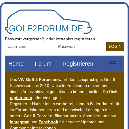
Zum Inhalt springen
Passwort vergessen?
, oder
kostenlos registrieren
LOGIN
Home
Forum
Registrieren
Das
VW-Golf 2 Forum
bewahrt deutschsprachiges Golf-II-
Fachwissen seit 2010. Um alle Funktionen nutzen und
dieses Archiv aktiv mitgestalten zu können, solltest Du Dich
registrieren
oder einloggen.
Registrierte Nutzer lesen werbefrei, können Bilder dauerhaft
im Forum dokumentieren und technische Lösungen für
andere Golf-II-Fahrer auffindbar halten. Abonniere uns auf
Instagram
und
Facebook
für neueste Updates und
Community-Interaktionen.