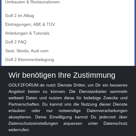
Umbauten & Restaurationen
Golf 2 im Alltag
Eintragungen, ABE & TÜV
Anleitungen & Tutorials
Golf 2 FAQ
Seat, Skoda, Audi uvm
Golf 2 Klemmenbelegung
Auto-Showroom
Wir benötigen Ihre Zustimmung
Marktplatz
GOLF2FORUM.de nutzt Dienste Dritter, um Dir ein besseres
Golf 2 Lackcodes
Angebot bieten zu können. Die Dienstanbieter sammeln
weltweit Daten und nutzen diese für beliebige Zwecke und
Sonderversionen
Partnerschaften. Du kannst uns die Nutzung dieser Dienste
Sonstige Marken
erlauben oder nur notwendige Datenverarbeitungen
akzeptieren. Deine Einwilligung kannst Du jederzeit über
Datenschutzeinstellungen anpassen
unter Datenschutz
widerrufen.