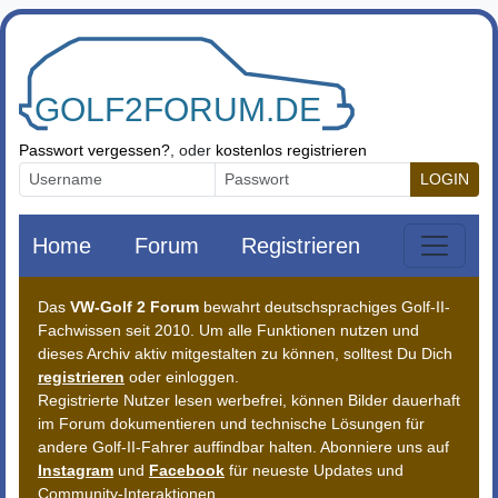
Zum Inhalt springen
Passwort vergessen?
, oder
kostenlos registrieren
LOGIN
Home
Forum
Registrieren
Das
VW-Golf 2 Forum
bewahrt deutschsprachiges Golf-II-
Fachwissen seit 2010. Um alle Funktionen nutzen und
dieses Archiv aktiv mitgestalten zu können, solltest Du Dich
registrieren
oder einloggen.
Registrierte Nutzer lesen werbefrei, können Bilder dauerhaft
im Forum dokumentieren und technische Lösungen für
andere Golf-II-Fahrer auffindbar halten. Abonniere uns auf
Instagram
und
Facebook
für neueste Updates und
Community-Interaktionen.