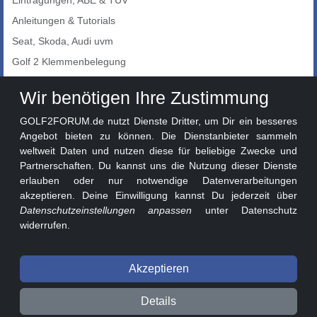
Eintragungen, ABE & TÜV
Anleitungen & Tutorials
Seat, Skoda, Audi uvm
Golf 2 Klemmenbelegung
Auto-Showroom
Wir benötigen Ihre Zustimmung
Marktplatz
GOLF2FORUM.de nutzt Dienste Dritter, um Dir ein besseres
Golf 2 Lackcodes
Angebot bieten zu können. Die Dienstanbieter sammeln
weltweit Daten und nutzen diese für beliebige Zwecke und
Sonderversionen
Partnerschaften. Du kannst uns die Nutzung dieser Dienste
Sonstige Marken
erlauben oder nur notwendige Datenverarbeitungen
akzeptieren. Deine Einwilligung kannst Du jederzeit über
Datenschutzeinstellungen anpassen
unter Datenschutz
widerrufen.
Akzeptieren
© 2026 GOLF2FORUM - Volkswagen Golf II Forum seit 2010 ❤️
Details