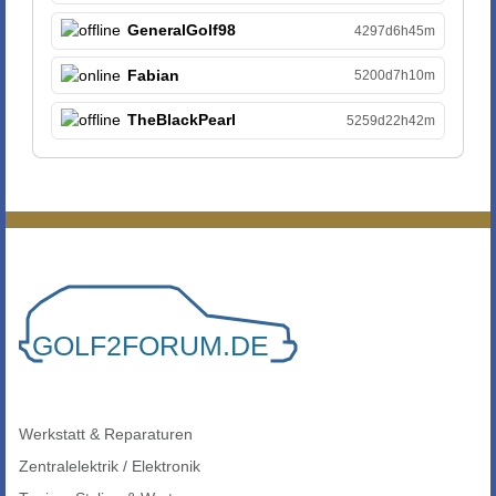
GeneralGolf98
4297d6h45m
Fabian
5200d7h10m
TheBlackPearl
5259d22h42m
Werkstatt & Reparaturen
Zentralelektrik / Elektronik