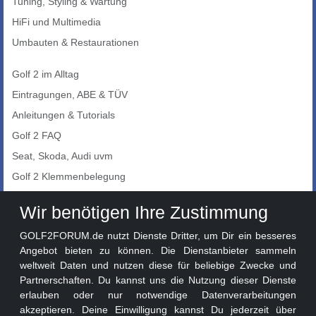
Tuning, Styling & Wartung
HiFi und Multimedia
Umbauten & Restaurationen
Golf 2 im Alltag
Eintragungen, ABE & TÜV
Anleitungen & Tutorials
Golf 2 FAQ
Seat, Skoda, Audi uvm
Golf 2 Klemmenbelegung
Auto-Showroom
Wir benötigen Ihre Zustimmung
Marktplatz
GOLF2FORUM.de nutzt Dienste Dritter, um Dir ein besseres
Golf 2 Lackcodes
Angebot bieten zu können. Die Dienstanbieter sammeln
weltweit Daten und nutzen diese für beliebige Zwecke und
Sonderversionen
Partnerschaften. Du kannst uns die Nutzung dieser Dienste
Sonstige Marken
erlauben oder nur notwendige Datenverarbeitungen
akzeptieren. Deine Einwilligung kannst Du jederzeit über