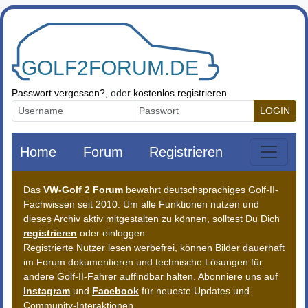
Zum Inhalt springen
Passwort vergessen?
, oder
kostenlos registrieren
LOGIN
Home
Forum
Registrieren
Das
VW-Golf 2 Forum
bewahrt deutschsprachiges Golf-II-
Fachwissen seit 2010. Um alle Funktionen nutzen und
dieses Archiv aktiv mitgestalten zu können, solltest Du Dich
registrieren
oder einloggen.
Registrierte Nutzer lesen werbefrei, können Bilder dauerhaft
im Forum dokumentieren und technische Lösungen für
andere Golf-II-Fahrer auffindbar halten. Abonniere uns auf
Instagram
und
Facebook
für neueste Updates und
Community-Interaktionen.