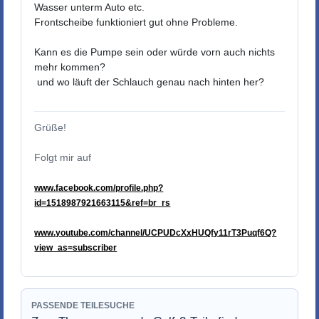
Wasser unterm Auto etc.
Frontscheibe funktioniert gut ohne Probleme.
Kann es die Pumpe sein oder würde vorn auch nichts
mehr kommen?
und wo läuft der Schlauch genau nach hinten her?
Grüße!
Folgt mir auf
www.facebook.com/profile.php?
id=1518987921663115&ref=br_rs
www.youtube.com/channel/UCPUDcXxHUQfy11rT3Puqf6Q?
view_as=subscriber
PASSENDE TEILESUCHE