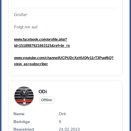
Grüße!
Folgt mir auf
www.facebook.com/profile.php?
id=1518987921663115&ref=br_rs
www.youtube.com/channel/UCPUDcXxHUQfy11rT3Puqf6Q?
view_as=subscriber
ODi
Offline
Name
Dirk
Beiträge
9
Registriert
24.02.2013