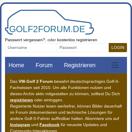
Zum Inhalt springen
Passwort vergessen?
, oder
kostenlos registrieren
LOGIN
Home
Forum
Registrieren
Das
VW-Golf 2 Forum
bewahrt deutschsprachiges Golf-II-
Fachwissen seit 2010. Um alle Funktionen nutzen und
dieses Archiv aktiv mitgestalten zu können, solltest Du Dich
registrieren
oder einloggen.
Registrierte Nutzer lesen werbefrei, können Bilder dauerhaft
im Forum dokumentieren und technische Lösungen für
andere Golf-II-Fahrer auffindbar halten. Abonniere uns auf
Instagram
und
Facebook
für neueste Updates und
Community-Interaktionen.