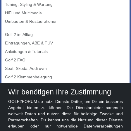
Tuning, Styling & Wartung
HiFi und Multimedia
Umbauten & Restaurationen
Golf 2 im Alltag
Eintragungen, ABE & TÜV
Anleitungen & Tutorials
Golf 2 FAQ
Seat, Skoda, Audi uvm
Golf 2 Klemmenbelegung
Auto-Showroom
Wir benötigen Ihre Zustimmung
Marktplatz
GOLF2FORUM.de nutzt Dienste Dritter, um Dir ein besseres
Golf 2 Lackcodes
Angebot bieten zu können. Die Dienstanbieter sammeln
weltweit Daten und nutzen diese für beliebige Zwecke und
Sonderversionen
Partnerschaften. Du kannst uns die Nutzung dieser Dienste
Sonstige Marken
erlauben oder nur notwendige Datenverarbeitungen