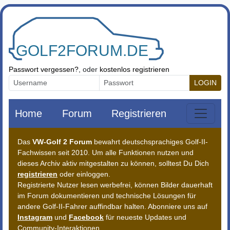
Zum Inhalt springen
Passwort vergessen?
, oder
kostenlos registrieren
LOGIN
Home
Forum
Registrieren
Das
VW-Golf 2 Forum
bewahrt deutschsprachiges Golf-II-
Fachwissen seit 2010. Um alle Funktionen nutzen und
dieses Archiv aktiv mitgestalten zu können, solltest Du Dich
registrieren
oder einloggen.
Registrierte Nutzer lesen werbefrei, können Bilder dauerhaft
im Forum dokumentieren und technische Lösungen für
andere Golf-II-Fahrer auffindbar halten. Abonniere uns auf
Instagram
und
Facebook
für neueste Updates und
Community-Interaktionen.