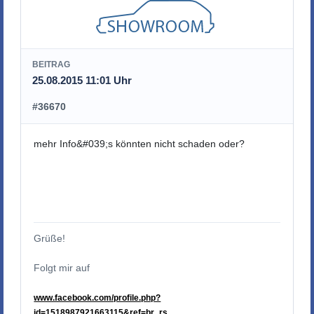
BEITRAG
25.08.2015 11:01 Uhr
#36670
mehr Info&#039;s könnten nicht schaden oder?
Grüße!
Folgt mir auf
www.facebook.com/profile.php?
id=1518987921663115&ref=br_rs