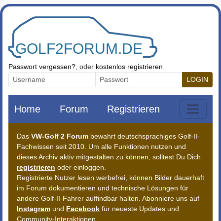
Zum Inhalt springen
Passwort vergessen?
, oder
kostenlos registrieren
LOGIN
Home
Forum
Registrieren
Das
VW-Golf 2 Forum
bewahrt deutschsprachiges Golf-II-
Fachwissen seit 2010. Um alle Funktionen nutzen und
dieses Archiv aktiv mitgestalten zu können, solltest Du Dich
registrieren
oder einloggen.
Registrierte Nutzer lesen werbefrei, können Bilder dauerhaft
im Forum dokumentieren und technische Lösungen für
andere Golf-II-Fahrer auffindbar halten. Abonniere uns auf
Instagram
und
Facebook
für neueste Updates und
Community-Interaktionen.