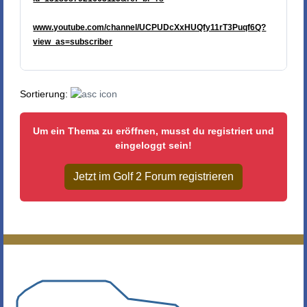
www.youtube.com/channel/UCPUDcXxHUQfy11rT3Puqf6Q?
view_as=subscriber
Sortierung:
Um ein Thema zu eröffnen, musst du registriert und
eingeloggt sein!
Jetzt im Golf 2 Forum registrieren