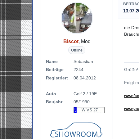
BEITRA
13.07.2
die Dro
Brauchs
Biscot
, Mod
Offline
Name
Sebastian
Grüße!
Beiträge
2244
Registriert
08.04.2012
Folgt m
Auto
Golf 2 / 19E
www.fac
Baujahr
05/1990
www.you
W VS 27