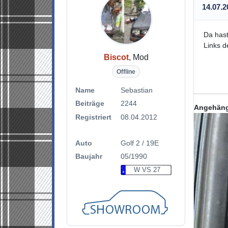
14.07.2
Da hast
Links d
Biscot
, Mod
Offline
Name
Sebastian
Beiträge
2244
Angehäng
Registriert
08.04.2012
Auto
Golf 2 / 19E
Baujahr
05/1990
W VS 27