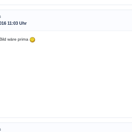
G
016 11:03 Uhr
 Bild wäre prima
G