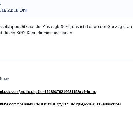
G
016 23:18 Uhr
sselklappe Sitz auf der Ansaugbrücke, das ist das wo der Gaszug dran
t du ein Bild? Kann dir eins hochladen.
ir auf
ebook.com/profile.php?id=1518987921663115&ref=br_rs
tube.com/channel/UCPUDcXxHUQfy11rT3Puqf6Q?view_as=subscriber