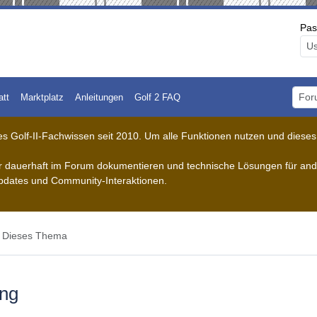
Pas
att
Marktplatz
Anleitungen
Golf 2 FAQ
Foru
 Golf-II-Fachwissen seit 2010. Um alle Funktionen nutzen und dieses A
der dauerhaft im Forum dokumentieren und technische Lösungen für ande
pdates und Community-Interaktionen.
Dieses Thema
ung