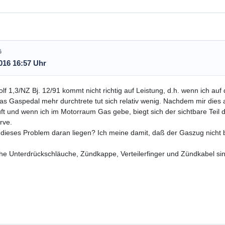
G
016 16:57 Uhr
lf 1,3/NZ Bj. 12/91 kommt nicht richtig auf Leistung, d.h. wenn ich au
s Gaspedal mehr durchtrete tut sich relativ wenig. Nachdem mir dies 
ft und wenn ich im Motorraum Gas gebe, biegt sich der sichtbare Tei
rve.
dieses Problem daran liegen? Ich meine damit, daß der Gaszug nicht bis
he Unterdrückschläuche, Zündkappe, Verteilerfinger und Zündkabel si