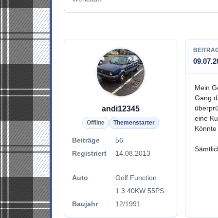
BEITRA
09.07.2
Mein Go
Gang da
überprü
andi12345
eine Ku
Offline
Themenstarter
Könnte 
Beiträge
56
Sämtlic
Registriert
14.08.2013
Auto
Golf Function
1.3 40KW 55PS
Baujahr
12/1991