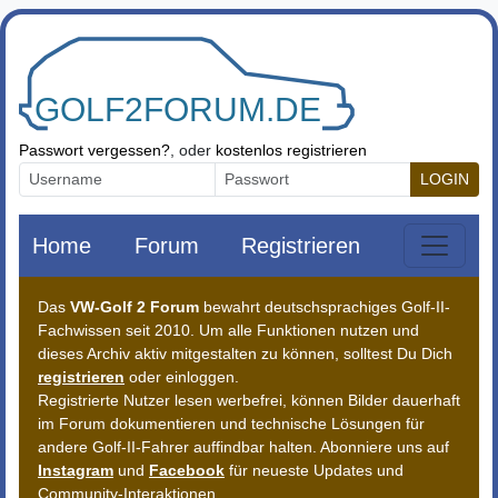
Zum Inhalt springen
Passwort vergessen?
, oder
kostenlos registrieren
LOGIN
Home
Forum
Registrieren
Das
VW-Golf 2 Forum
bewahrt deutschsprachiges Golf-II-
Fachwissen seit 2010. Um alle Funktionen nutzen und
dieses Archiv aktiv mitgestalten zu können, solltest Du Dich
registrieren
oder einloggen.
Registrierte Nutzer lesen werbefrei, können Bilder dauerhaft
im Forum dokumentieren und technische Lösungen für
andere Golf-II-Fahrer auffindbar halten. Abonniere uns auf
Instagram
und
Facebook
für neueste Updates und
Community-Interaktionen.