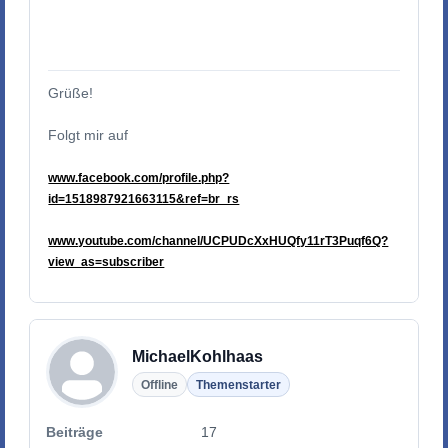
Grüße!
Folgt mir auf
www.facebook.com/profile.php?
id=1518987921663115&ref=br_rs
www.youtube.com/channel/UCPUDcXxHUQfy11rT3Puqf6Q?
view_as=subscriber
MichaelKohlhaas
Offline
Themenstarter
Beiträge
17