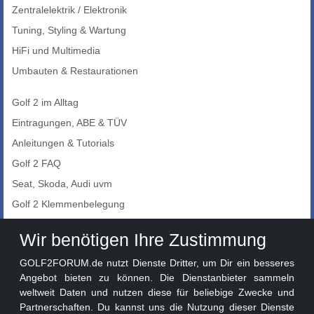
Zentralelektrik / Elektronik
Tuning, Styling & Wartung
HiFi und Multimedia
Umbauten & Restaurationen
Golf 2 im Alltag
Eintragungen, ABE & TÜV
Anleitungen & Tutorials
Golf 2 FAQ
Seat, Skoda, Audi uvm
Golf 2 Klemmenbelegung
Auto-Showroom
Wir benötigen Ihre Zustimmung
Marktplatz
GOLF2FORUM.de nutzt Dienste Dritter, um Dir ein besseres
Golf 2 Lackcodes
Angebot bieten zu können. Die Dienstanbieter sammeln
weltweit Daten und nutzen diese für beliebige Zwecke und
Sonderversionen
Partnerschaften. Du kannst uns die Nutzung dieser Dienste