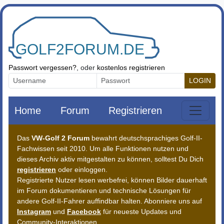
Zum Inhalt springen
Passwort vergessen?
, oder
kostenlos registrieren
LOGIN
Home
Forum
Registrieren
Das
VW-Golf 2 Forum
bewahrt deutschsprachiges Golf-II-
Fachwissen seit 2010. Um alle Funktionen nutzen und
dieses Archiv aktiv mitgestalten zu können, solltest Du Dich
registrieren
oder einloggen.
Registrierte Nutzer lesen werbefrei, können Bilder dauerhaft
im Forum dokumentieren und technische Lösungen für
andere Golf-II-Fahrer auffindbar halten. Abonniere uns auf
Instagram
und
Facebook
für neueste Updates und
Community-Interaktionen.