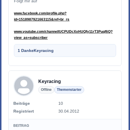
Folgt mir auf
www.facebook.com/profile.php?
id=1518987921663115&ref=br_rs
www.youtube.com/channel/UCPUDcXxHUQfy11rT3Puqf6Q?
view_as=subscriber
1 Danke
Keyracing
Keyracing
Offline
Themenstarter
Beiträge
10
Registriert
30.04.2012
BEITRAG