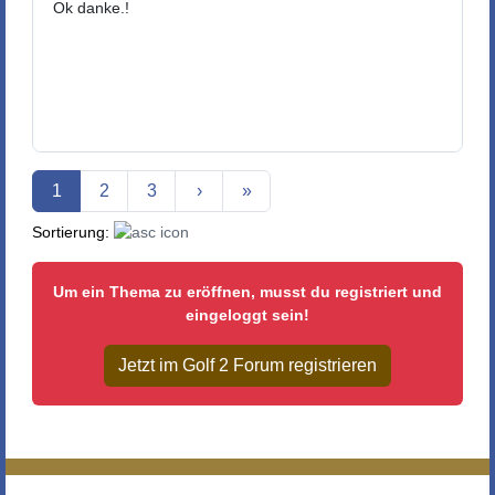
Ok danke.!
Aktuelle Seite
1
2
3
›
»
Sortierung:
Um ein Thema zu eröffnen, musst du registriert und
eingeloggt sein!
Jetzt im Golf 2 Forum registrieren