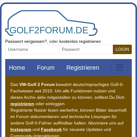
Zum Inhalt springen
Passwort vergessen?
, oder
kostenlos registrieren
LOGIN
Home
Forum
Registrieren
Das
VW-Golf 2 Forum
bewahrt deutschsprachiges Golf-II-
Fachwissen seit 2010. Um alle Funktionen nutzen und
dieses Archiv aktiv mitgestalten zu können, solltest Du Dich
registrieren
oder einloggen.
Registrierte Nutzer lesen werbefrei, können Bilder dauerhaft
im Forum dokumentieren und technische Lösungen für
andere Golf-II-Fahrer auffindbar halten. Abonniere uns auf
Instagram
und
Facebook
für neueste Updates und
Community-Interaktionen.