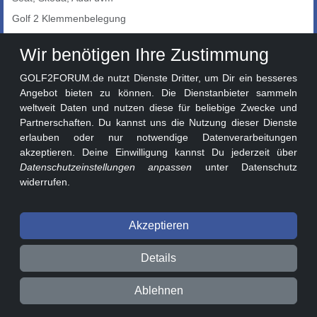
Golf 2 Klemmenbelegung
Auto-Showroom
Wir benötigen Ihre Zustimmung
Marktplatz
GOLF2FORUM.de nutzt Dienste Dritter, um Dir ein besseres
Golf 2 Lackcodes
Angebot bieten zu können. Die Dienstanbieter sammeln
weltweit Daten und nutzen diese für beliebige Zwecke und
Sonderversionen
Partnerschaften. Du kannst uns die Nutzung dieser Dienste
Sonstige Marken
erlauben oder nur notwendige Datenverarbeitungen
akzeptieren. Deine Einwilligung kannst Du jederzeit über
Datenschutzeinstellungen anpassen
unter Datenschutz
widerrufen.
Akzeptieren
© 2026 GOLF2FORUM - Volkswagen Golf II Forum seit 2010 ❤️
Details
Beitragsregeln
Datenschutz
Impressum
Ablehnen