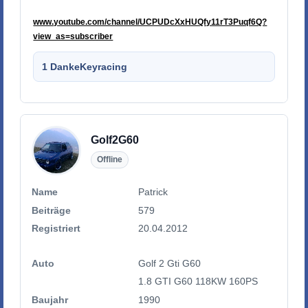
www.youtube.com/channel/UCPUDcXxHUQfy11rT3Puqf6Q?
view_as=subscriber
1 Danke
Keyracing
Golf2G60
Offline
Name
Patrick
Beiträge
579
Registriert
20.04.2012
Auto
Golf 2 Gti G60
1.8 GTI G60 118KW 160PS
Baujahr
1990