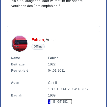
bis 3000 ausgeben, oder würdet ihr mir andere
versionen des 2ers empfehlen.?
Fabian
, Admin
Offline
Name
Fabian
Beiträge
1922
Registriert
04.01.2011
Auto
Golf II
1.8 GTI KAT 79KW 107PS
Baujahr
1989
BI GT 182