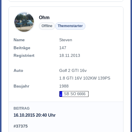
Ohm
Offline
Themenstarter
Name
Steven
Beiträge
147
Registriert
18.11.2013
Auto
Golf 2 GTI 16v
1.8 GTI 16V 102KW 139PS
Baujahr
1988
SB SO 6666
BEITRAG
16.10.2015 20:40 Uhr
#37375