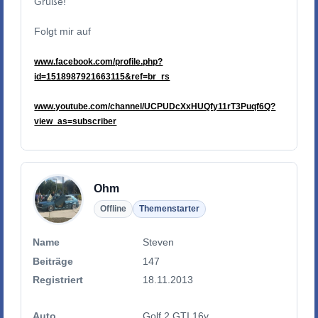
Grüße!
Folgt mir auf
www.facebook.com/profile.php?
id=1518987921663115&ref=br_rs
www.youtube.com/channel/UCPUDcXxHUQfy11rT3Puqf6Q?
view_as=subscriber
Ohm
Offline
Themenstarter
Name
Steven
Beiträge
147
Registriert
18.11.2013
Auto
Golf 2 GTI 16v