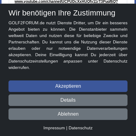
www.youtube.com/channel/UCPUDcXxHUQfy11rT3Puqf6Q?
view_as=subscriber
Wir benötigen Ihre Zustimmung
GOLF2FORUM.de nutzt Dienste Dritter, um Dir ein besseres
Angebot bieten zu können. Die Dienstanbieter sammeln
Aktuelle Seite
1
2
›
»
weltweit Daten und nutzen diese für beliebige Zwecke und
Partnerschaften. Du kannst uns die Nutzung dieser Dienste
Sortierung:
erlauben oder nur notwendige Datenverarbeitungen
akzeptieren. Deine Einwilligung kannst Du jederzeit über
Um ein Thema zu eröffnen, musst du registriert und
Datenschutzeinstellungen anpassen
unter Datenschutz
eingeloggt sein!
widerrufen.
Jetzt im Golf 2 Forum registrieren
Akzeptieren
Details
Ablehnen
Impressum
|
Datenschutz