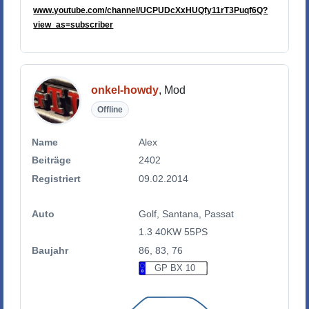
www.youtube.com/channel/UCPUDcXxHUQfy11rT3Puqf6Q?
view_as=subscriber
onkel-howdy
, Mod
Offline
Name
Alex
Beiträge
2402
Registriert
09.02.2014
Auto
Golf, Santana, Passat
1.3 40KW 55PS
Baujahr
86, 83, 76
GP BX 10