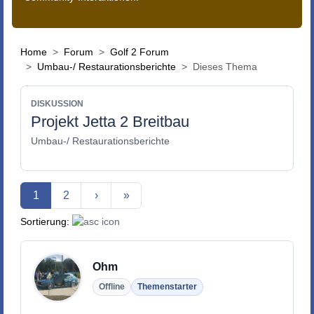
Home
Forum
Golf 2 Forum
Umbau-/ Restaurationsberichte
Dieses Thema
DISKUSSION
Projekt Jetta 2 Breitbau
Umbau-/ Restaurationsberichte
Aktuelle Seite
1
2
›
»
Sortierung:
Ohm
Offline
Themenstarter