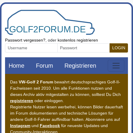
Zum Inhalt springen
Passwort vergessen?
, oder
kostenlos registrieren
LOGIN
Home
Forum
Registrieren
Das
VW-Golf 2 Forum
bewahrt deutschsprachiges Golf-II-
Fachwissen seit 2010. Um alle Funktionen nutzen und
dieses Archiv aktiv mitgestalten zu können, solltest Du Dich
registrieren
oder einloggen.
Registrierte Nutzer lesen werbefrei, können Bilder dauerhaft
im Forum dokumentieren und technische Lösungen für
andere Golf-II-Fahrer auffindbar halten. Abonniere uns auf
Instagram
und
Facebook
für neueste Updates und
Community-Interaktionen.