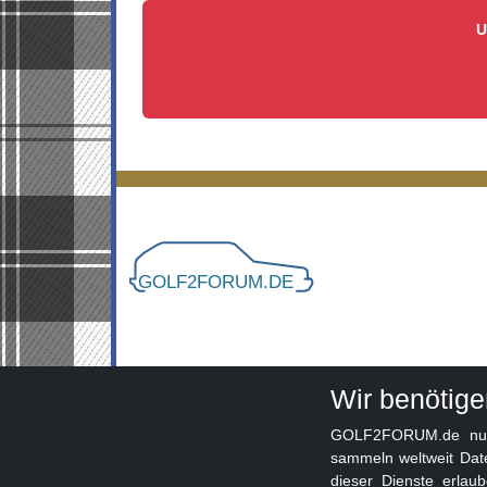
U
Wir benötig
GOLF2FORUM.de nutzt
sammeln weltweit Dat
dieser Dienste erlau