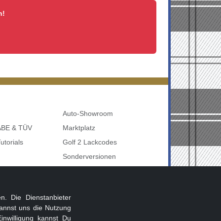
n!
Auto-Showroom
 ABE & TÜV
Marktplatz
utorials
Golf 2 Lackcodes
Sonderversionen
udi uvm
Sonstige Marken
nbelegung
. Die Dienstanbieter
annst uns die Nutzung
inwilligung kannst Du