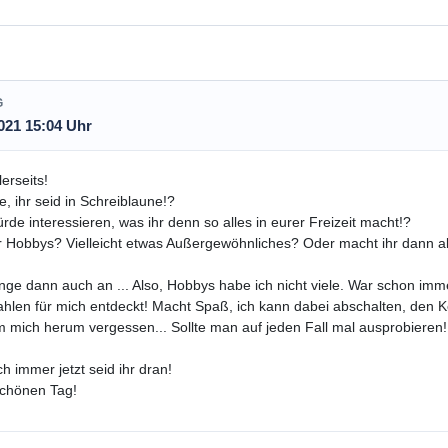
G
021 15:04 Uhr
lerseits!
e, ihr seid in Schreiblaune!?
rde interessieren, was ihr denn so alles in eurer Freizeit macht!?
r Hobbys? Vielleicht etwas Außergewöhnliches? Oder macht ihr dann a
nge dann auch an ... Also, Hobbys habe ich nicht viele. War schon imme
hlen für mich entdeckt! Macht Spaß, ich kann dabei abschalten, den 
m mich herum vergessen... Sollte man auf jeden Fall mal ausprobieren
h immer jetzt seid ihr dran!
schönen Tag!