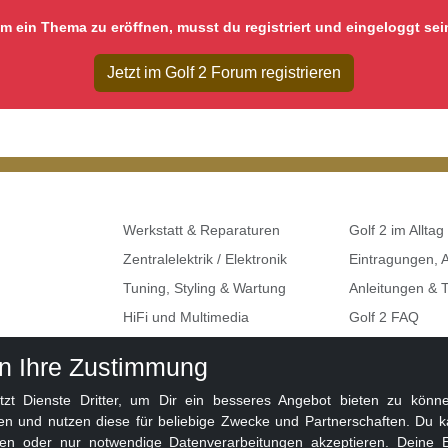
m ein Thema zu eröffnen, musst du registriert und eingeloggt sei
Jetzt im Golf 2 Forum registrieren
Werkstatt & Reparaturen
Golf 2 im Alltag
Zentralelektrik / Elektronik
Eintragungen,
Tuning, Styling & Wartung
Anleitungen & T
HiFi und Multimedia
Golf 2 FAQ
Umbauten & Restaurationen
Seat, Skoda, A
en Ihre Zustimmung
Golf 2 Klemme
 Dienste Dritter, um Dir ein besseres Angebot bieten zu können
en und nutzen diese für beliebige Zwecke und Partnerschaften. Du k
ben oder nur notwendige Datenverarbeitungen akzeptieren. Deine E