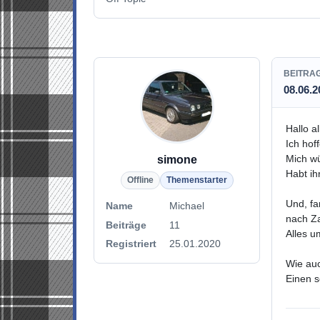
BEITRA
08.06.2
Hallo al
Ich hoff
Mich wü
simone
Habt ih
Offline
Themenstarter
Und, fa
Name
Michael
nach Za
Beiträge
11
Alles u
Registriert
25.01.2020
Wie auc
Einen 