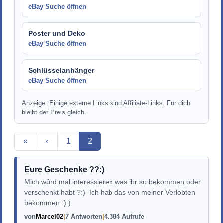
eBay Suche öffnen
Poster und Deko
eBay Suche öffnen
Schlüsselanhänger
eBay Suche öffnen
Anzeige: Einige externe Links sind Affiliate-Links. Für dich
bleibt der Preis gleich.
Aktuelle Seite
«
‹
1
2
Eure Geschenke ??:)
Mich wûrd mal interessieren was ihr so bekommen oder
verschenkt habt ?:) Ich hab das von meiner Verlobten
bekommen :):)
von
Marcel02
7 Antworten
4.384 Aufrufe