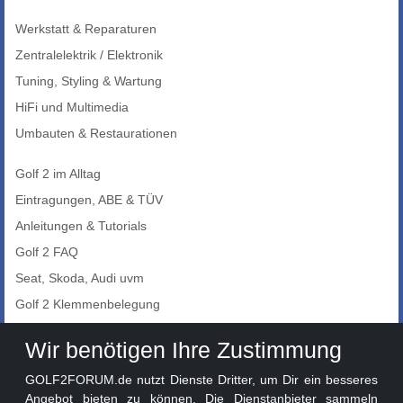
Werkstatt & Reparaturen
Zentralelektrik / Elektronik
Tuning, Styling & Wartung
HiFi und Multimedia
Umbauten & Restaurationen
Golf 2 im Alltag
Eintragungen, ABE & TÜV
Anleitungen & Tutorials
Golf 2 FAQ
Seat, Skoda, Audi uvm
Golf 2 Klemmenbelegung
Auto-Showroom
Wir benötigen Ihre Zustimmung
Marktplatz
GOLF2FORUM.de nutzt Dienste Dritter, um Dir ein besseres
Golf 2 Lackcodes
Angebot bieten zu können. Die Dienstanbieter sammeln