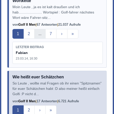
Wortkette
Moin Leute , ja es ist kalt draußen und ich
hab....................... Wortspiel : Golf-fahrer nächstes
Wort wäre Fahrer-sitz...
von
Golf II Men
67 Antworten
21.037 Aufrufe
Aktuelle Seite
1
2
...
7
›
»
LETZTER BEITRAG
Fabian
23.03.14, 16:30
Wie heißt euer Schätzchen
So Leute , wollte mal Fragen ob ihr einen "Spitznamen"
für euer Schätzchen habt :D also meiner heißt einfach
Golfi :P nicht d...
von
Golf II Men
17 Antworten
6.721 Aufrufe
Aktuelle Seite
1
2
›
»