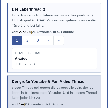
Der Laberthread ;)
Einfach so zum Rumlabern wenns mal langweilig is ;)
Ich hab grad im ADAC Motorenwelt gelesen das sie die
Tüvprüfung bei fahrz...
von
Golf2G60
24 Antworten
10.423 Aufrufe
Aktuelle Seite
1
2
3
›
»
LETZTER BEITRAG
Alexioo
08.09.12, 17:14
Der große Youtube & Fun-Video-Thread
dieser Thread soll gegen die Langeweile sein, den es
kennt ja bestimmt jeder Youtube. Und in diesem Thread
kann jeder Link zu...
von
Rise
2 Antworten
3.630 Aufrufe