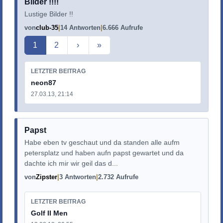
Bilder !!!!
Lustige Bilder !!
von
club-35
14 Antworten
6.666 Aufrufe
Aktuelle Seite
1
2
›
»
LETZTER BEITRAG
neon87
27.03.13, 21:14
Papst
Habe eben tv geschaut und da standen alle aufm
petersplatz und haben aufn papst gewartet und da
dachte ich mir wir geil das d...
von
Zipster
3 Antworten
2.732 Aufrufe
LETZTER BEITRAG
Golf II Men