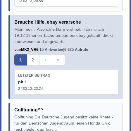
13.03.13, 20:55
Brauche Hilfe, ebay verarsche
Moin moin. Also ich erkläre erstmal. Hab mir am
19.12.12 einen Tacho umbau bei ebay gekauft, direkt
überwiesen und abgewarte...
von
MK2_VR6
15 Antworten
6.625 Aufrufe
Aktuelle Seite
1
2
›
»
LETZTER BEITRAG
phil
27.02.13, 23:24
Golftuning^^
Golftuning Die Deutsche Jugend besitzt keine Knete -
für den Deutschen Jugendtraum, einen Honda Civic,
reicht leider das Tasc...