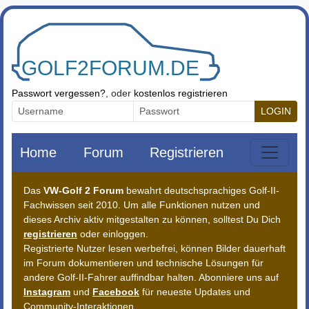
Zum Inhalt springen
Passwort vergessen?
, oder
kostenlos registrieren
LOGIN
Home
Forum
Registrieren
Das
VW-Golf 2 Forum
bewahrt deutschsprachiges Golf-II-
Fachwissen seit 2010. Um alle Funktionen nutzen und
dieses Archiv aktiv mitgestalten zu können, solltest Du Dich
registrieren
oder einloggen.
Registrierte Nutzer lesen werbefrei, können Bilder dauerhaft
im Forum dokumentieren und technische Lösungen für
andere Golf-II-Fahrer auffindbar halten. Abonniere uns auf
Instagram
und
Facebook
für neueste Updates und
Community-Interaktionen.