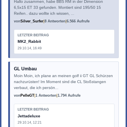
Hallo zusammen, habe BBS RM in der Dimension
6,5x15 ET 33 gefunden. Montiert sind 195/50 15
Reifen.. dazu wollte ich wissen, ...
von
Silver_Surfer
8 Antworten
6.566 Aufrufe
LETZTER BEITRAG
MK2_Rabbit
29.10.14, 16:49
GL Umbau
Moin Moin, ich plane an meinen golf ii GT GL Schürzen
nachzurüsten! Im Moment sind die CL Stoßstangen
verbaut, die ich persön...
von
PelleGT
1 Antworten
1.794 Aufrufe
LETZTER BEITRAG
Jettadeluxe
29.10.14, 12:21