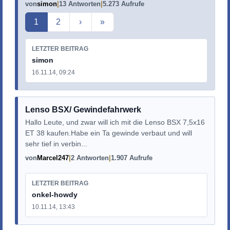
von
simon
13 Antworten
5.273 Aufrufe
Aktuelle Seite
1
2
›
»
LETZTER BEITRAG
simon
16.11.14, 09:24
Lenso BSX/ Gewindefahrwerk
Hallo Leute, und zwar will ich mit die Lenso BSX 7,5x16
ET 38 kaufen.Habe ein Ta gewinde verbaut und will
sehr tief in verbin...
von
Marcel247
2 Antworten
1.907 Aufrufe
LETZTER BEITRAG
onkel-howdy
10.11.14, 13:43