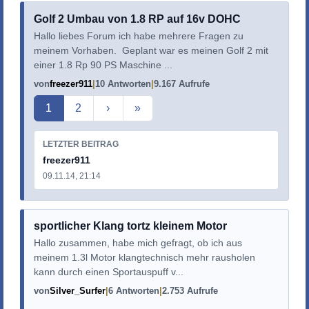
Golf 2 Umbau von 1.8 RP auf 16v DOHC
Hallo liebes Forum ich habe mehrere Fragen zu
meinem Vorhaben. Geplant war es meinen Golf 2 mit
einer 1.8 Rp 90 PS Maschine ...
von
freezer911
10 Antworten
9.167 Aufrufe
Aktuelle Seite
1
2
›
»
LETZTER BEITRAG
freezer911
09.11.14, 21:14
sportlicher Klang tortz kleinem Motor
Hallo zusammen, habe mich gefragt, ob ich aus
meinem 1.3l Motor klangtechnisch mehr rausholen
kann durch einen Sportauspuff v...
von
Silver_Surfer
6 Antworten
2.753 Aufrufe