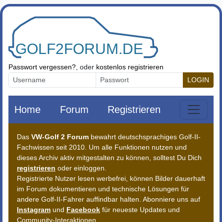
Zum Inhalt springen
Passwort vergessen?
, oder
kostenlos registrieren
LOGIN
Home
Forum
Registrieren
Das
VW-Golf 2 Forum
bewahrt deutschsprachiges Golf-II-
Fachwissen seit 2010. Um alle Funktionen nutzen und
dieses Archiv aktiv mitgestalten zu können, solltest Du Dich
registrieren
oder einloggen.
Registrierte Nutzer lesen werbefrei, können Bilder dauerhaft
im Forum dokumentieren und technische Lösungen für
andere Golf-II-Fahrer auffindbar halten. Abonniere uns auf
Instagram
und
Facebook
für neueste Updates und
Community-Interaktionen.