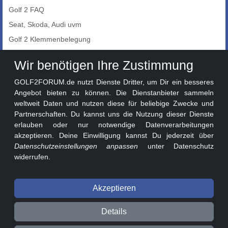
Golf 2 FAQ
Seat, Skoda, Audi uvm
Golf 2 Klemmenbelegung
Auto-Showroom
Wir benötigen Ihre Zustimmung
Marktplatz
GOLF2FORUM.de nutzt Dienste Dritter, um Dir ein besseres
Golf 2 Lackcodes
Angebot bieten zu können. Die Dienstanbieter sammeln
weltweit Daten und nutzen diese für beliebige Zwecke und
Sonderversionen
Partnerschaften. Du kannst uns die Nutzung dieser Dienste
Sonstige Marken
erlauben oder nur notwendige Datenverarbeitungen
akzeptieren. Deine Einwilligung kannst Du jederzeit über
Datenschutzeinstellungen anpassen
unter Datenschutz
widerrufen.
Akzeptieren
© 2026 GOLF2FORUM - Volkswagen Golf II Forum seit 2010 ❤️
Details
Beitragsregeln
Datenschutz
Impressum