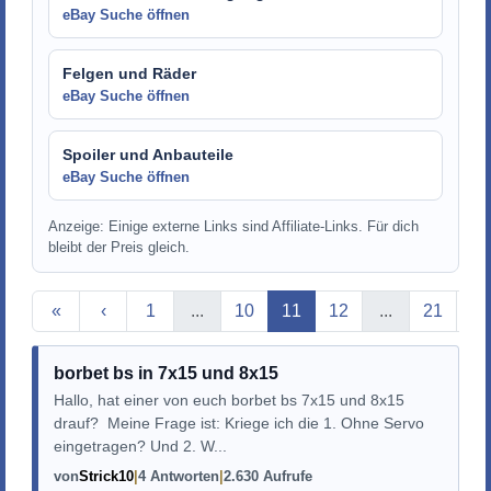
eBay Suche öffnen
Felgen und Räder
eBay Suche öffnen
Spoiler und Anbauteile
eBay Suche öffnen
Anzeige: Einige externe Links sind Affiliate-Links. Für dich
bleibt der Preis gleich.
Aktuelle Seite
«
‹
1
...
10
11
12
...
21
›
borbet bs in 7x15 und 8x15
Hallo, hat einer von euch borbet bs 7x15 und 8x15
drauf? Meine Frage ist: Kriege ich die 1. Ohne Servo
eingetragen? Und 2. W...
von
Strick10
4 Antworten
2.630 Aufrufe