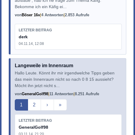
aufbaue , hab ich ne frage zum Thema Käfig.
Bekomme ich ein Käfig ei...
von
Böser 16v
4 Antworten
2.853 Aufrufe
LETZTER BEITRAG
derk
04.11.14, 12:08
Langeweile im Innenraum
Hallo Leute. Könnt ihr mir irgendwelche Tipps geben
das mein Innenraum nicht so nach 0 8 15 aussieht?
Möcht ihn jetzt nicht s...
von
GeneralGolf98
11 Antworten
8.251 Aufrufe
Aktuelle Seite
1
2
›
»
LETZTER BEITRAG
GeneralGolf98
03.11.14, 21:20