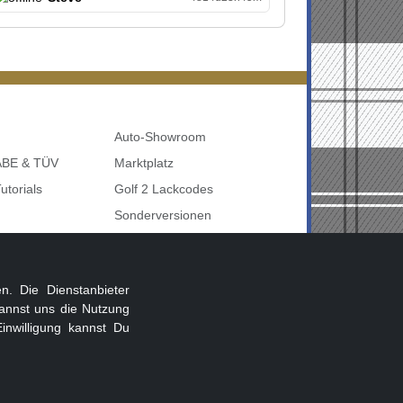
Auto-Showroom
 ABE & TÜV
Marktplatz
utorials
Golf 2 Lackcodes
Sonderversionen
udi uvm
Sonstige Marken
nbelegung
. Die Dienstanbieter
annst uns die Nutzung
inwilligung kannst Du