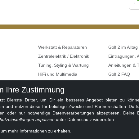
Werkstatt & Reparaturen
Golf 2 im Alltag
Zentralelektrik / Elektronik
Eintragungen,
Tuning, Styling & Wartung
Anleitungen & T
HiFi und Multimedia
Golf 2 FAQ
Umbauten & Restaurationen
Seat, Skoda, A
en Ihre Zustimmung
Golf 2 Klemme
 Dienste Dritter, um Dir ein besseres Angebot bieten zu können
en und nutzen diese für beliebige Zwecke und Partnerschaften. Du k
ben oder nur notwendige Datenverarbeitungen akzeptieren. Deine E
hutzeinstellungen anpassen
unter Datenschutz widerrufen.
, um mehr Informationen zu erhalten.