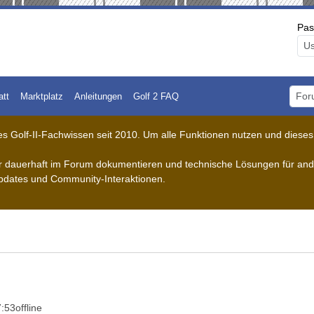
Pas
att
Marktplatz
Anleitungen
Golf 2 FAQ
Foru
 Golf-II-Fachwissen seit 2010. Um alle Funktionen nutzen und dieses A
der dauerhaft im Forum dokumentieren und technische Lösungen für ande
pdates und Community-Interaktionen.
7:53
offline