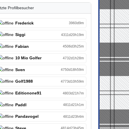
tzte Profilbesucher
Frederick
3960d9m
Siggi
4311d20h19m
Fabian
4506d3h25m
10 Mio Golfer
4732d1h28m
Sven
4750d18h59m
Golf1988
4773d10h59m
Editionone91
4803d21h7m
Paddl
4811d21h1m
Pandavogel
4811d23h4m
Steve
4814d23h45m