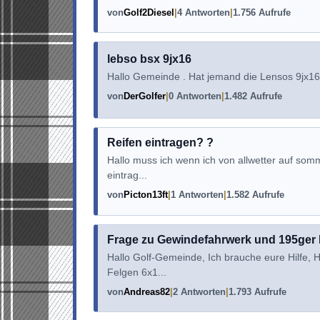
von
Golf2Diesel
4 Antworten
1.756 Aufrufe
lebso bsx 9jx16
Hallo Gemeinde . Hat jemand die Lensos 9jx16
von
DerGolfer
0 Antworten
1.482 Aufrufe
Reifen eintragen? ?
Hallo muss ich wenn ich von allwetter auf som
eintrag...
von
Picton13ft
1 Antworten
1.582 Aufrufe
Frage zu Gewindefahrwerk und 195ger 
Hallo Golf-Gemeinde, Ich brauche eure Hilfe, 
Felgen 6x1...
von
Andreas82
2 Antworten
1.793 Aufrufe