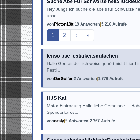
Suche Abe Für Schwarze hella rückleuc
Hey Jungs ich suche die abe's für Schwarze hel
unse...
von
Picton13ft
19 Antworten
5.216 Aufrufe
Aktuelle Seite
1
2
›
»
lenso bsc festigkeitsgutachen
Hallo Gemeinde . ich weiss gehört nicht hier hi
Festi...
von
DerGolfer
2 Antworten
1.770 Aufrufe
HJS Kat
Motor Eintragung Hallo liebe Gemeinde ! Hab
Spenderkaros...
von
easty
5 Antworten
2.367 Aufrufe