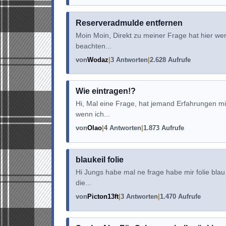
Reserveradmulde entfernen
Moin Moin, Direkt zu meiner Frage hat hier w
beachten...
von
Wodaz
3 Antworten
2.628 Aufrufe
Wie eintragen!?
Hi, Mal eine Frage, hat jemand Erfahrungen m
wenn ich...
von
Olao
4 Antworten
1.873 Aufrufe
blaukeil folie
Hi Jungs habe mal ne frage habe mir folie blau 
die...
von
Picton13ft
3 Antworten
1.470 Aufrufe