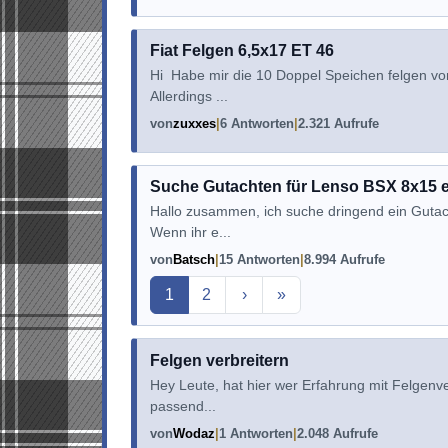
Fiat Felgen 6,5x17 ET 46
Hi Habe mir die 10 Doppel Speichen felgen vom
Allerdings ...
von
zuxxes
6 Antworten
2.321 Aufrufe
Suche Gutachten für Lenso BSX 8x15 et
Hallo zusammen, ich suche dringend ein Gutac
Wenn ihr e...
von
Batsch
15 Antworten
8.994 Aufrufe
Aktuelle Seite
1
2
›
»
Felgen verbreitern
Hey Leute, hat hier wer Erfahrung mit Felgenve
passend...
von
Wodaz
1 Antworten
2.048 Aufrufe