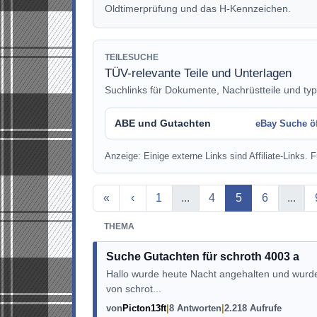
Oldtimerprüfung und das H-Kennzeichen.
TEILESUCHE
TÜV-relevante Teile und Unterlagen
Suchlinks für Dokumente, Nachrüstteile und typ
ABE und Gutachten
eBay Suche ö
Anzeige: Einige externe Links sind Affiliate-Links. Fü
Aktuelle Seite
«
‹
1
...
4
5
6
...
THEMA
Suche Gutachten für schroth 4003 a
Hallo wurde heute Nacht angehalten und wurde
von schrot...
von
Picton13ft
8 Antworten
2.218 Aufrufe