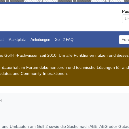
Pas
att
Marktplatz
Anleitungen
Golf 2 FAQ
Foru
 Golf-II-Fachwissen seit 2010. Um alle Funktionen nutzen und dieses A
der dauerhaft im Forum dokumentieren und technische Lösungen für ande
pdates und Community-Interaktionen.
d
n und Umbauten am Golf 2 sowie die Suche nach ABE, ABG oder Gutacht