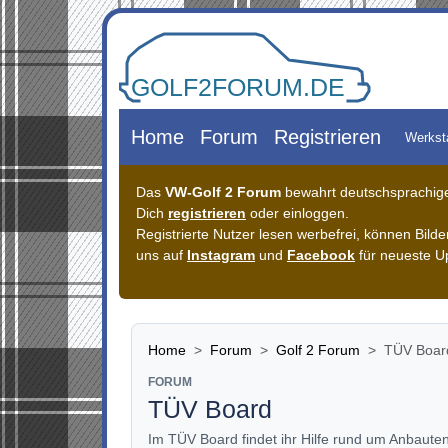
Zum Inhalt springen
Home
Forum
Registrieren
Werkst
Das
VW-Golf 2 Forum
bewahrt deutschsprachiges
Dich
registrieren
oder einloggen.
Registrierte Nutzer lesen werbefrei, können Bil
uns auf
Instagram
und
Facebook
für neueste U
Home
Forum
Golf 2 Forum
TÜV Boar
FORUM
TÜV Board
Im TÜV Board findet ihr Hilfe rund um Anbaute