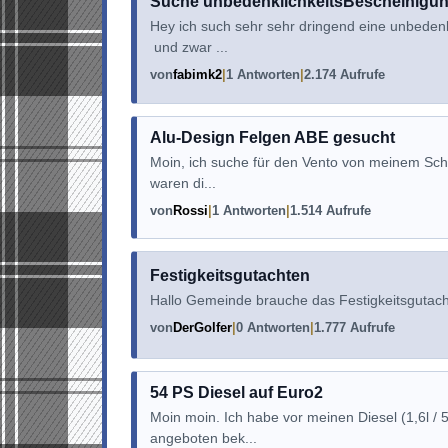
Suche unbedenklichkeitsBescheinigung
Hey ich such sehr sehr dringend eine unbeden
und zwar ...
von
fabimk2
1 Antworten
2.174 Aufrufe
Alu-Design Felgen ABE gesucht
Moin, ich suche für den Vento von meinem Schw
waren di...
von
Rossi
1 Antworten
1.514 Aufrufe
Festigkeitsgutachten
Hallo Gemeinde brauche das Festigkeitsgutacht
von
DerGolfer
0 Antworten
1.777 Aufrufe
54 PS Diesel auf Euro2
Moin moin. Ich habe vor meinen Diesel (1,6l /
angeboten bek...