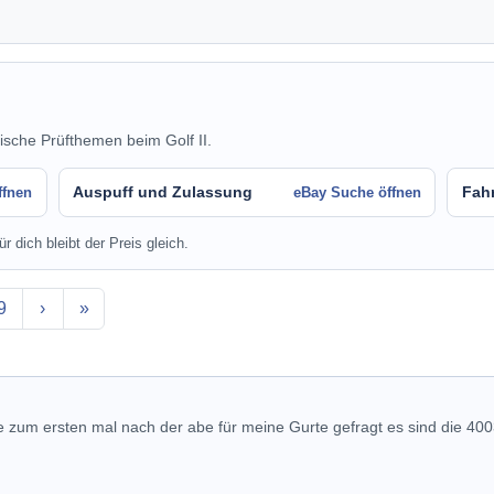
ische Prüfthemen beim Golf II.
Auspuff und Zulassung
Fah
ffnen
eBay Suche öffnen
r dich bleibt der Preis gleich.
9
›
»
 zum ersten mal nach der abe für meine Gurte gefragt es sind die 40