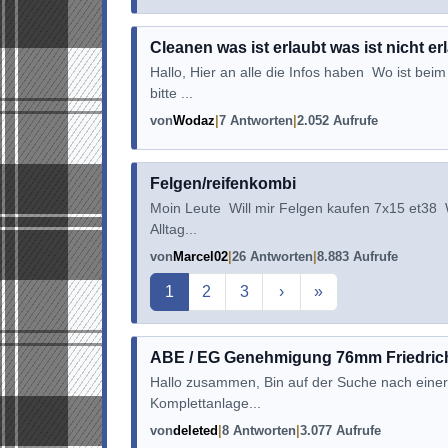
Cleanen was ist erlaubt was ist nicht er
Hallo, Hier an alle die Infos haben Wo ist be
bitte ...
von
Wodaz
7 Antworten
2.052 Aufrufe
Felgen/reifenkombi
Moin Leute Will mir Felgen kaufen 7x15 et38 
Alltag...
von
Marcel02
26 Antworten
8.883 Aufrufe
Aktuelle Seite
1
2
3
›
»
ABE / EG Genehmigung 76mm Friedrich
Hallo zusammen, Bin auf der Suche nach einer
Komplettanlage...
von
deleted
8 Antworten
3.077 Aufrufe