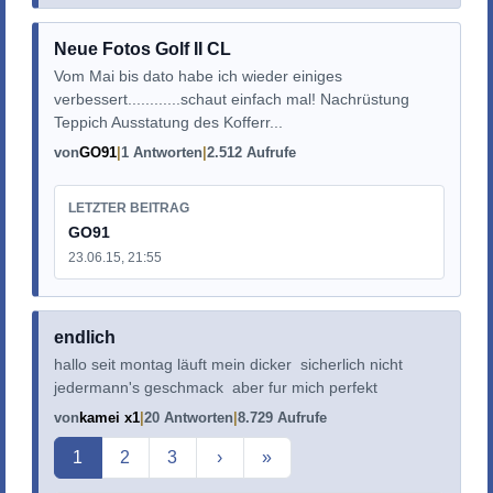
Neue Fotos Golf II CL
Vom Mai bis dato habe ich wieder einiges
verbessert............schaut einfach mal! Nachrüstung
Teppich Ausstatung des Kofferr...
von
GO91
1 Antworten
2.512 Aufrufe
LETZTER BEITRAG
GO91
23.06.15, 21:55
endlich
hallo seit montag läuft mein dicker sicherlich nicht
jedermann's geschmack aber fur mich perfekt
von
kamei x1
20 Antworten
8.729 Aufrufe
Aktuelle Seite
1
2
3
›
»