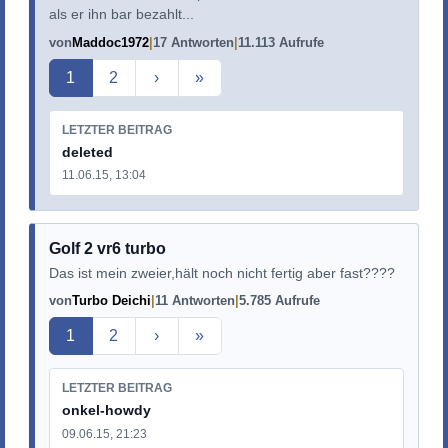
als er ihn bar bezahlt...
von
Maddoc1972
17 Antworten
11.113 Aufrufe
Aktuelle Seite
1
2
›
»
LETZTER BEITRAG
deleted
11.06.15, 13:04
Golf 2 vr6 turbo
Das ist mein zweier,hält noch nicht fertig aber fast????
von
Turbo Deichi
11 Antworten
5.785 Aufrufe
Aktuelle Seite
1
2
›
»
LETZTER BEITRAG
onkel-howdy
09.06.15, 21:23