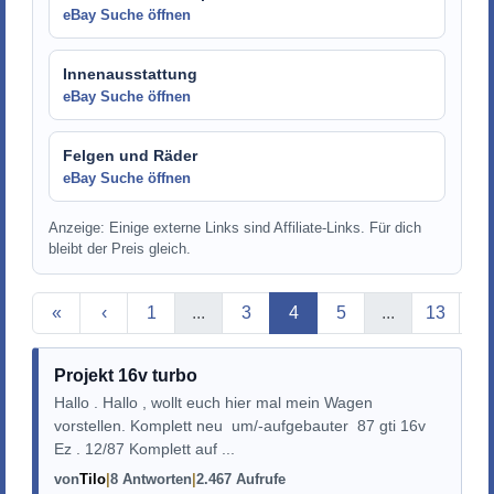
eBay Suche öffnen
Innenausstattung
eBay Suche öffnen
Felgen und Räder
eBay Suche öffnen
Anzeige: Einige externe Links sind Affiliate-Links. Für dich
bleibt der Preis gleich.
Aktuelle Seite
«
‹
1
...
3
4
5
...
13
›
Projekt 16v turbo
Hallo . Hallo , wollt euch hier mal mein Wagen
vorstellen. Komplett neu um/-aufgebauter 87 gti 16v
Ez . 12/87 Komplett auf ...
von
Tilo
8 Antworten
2.467 Aufrufe