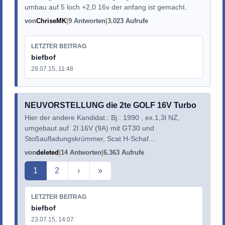
umbau auf 5 loch +2,0 16v der anfang ist gemacht.
von
ChriseMK
9 Antworten
3.023 Aufrufe
LETZTER BEITRAG
biefbof
28.07.15, 11:48
NEUVORSTELLUNG die 2te GOLF 16V Turbo
Hier der andere Kandidat.: Bj.: 1990 , ex.1,3l NZ,
umgebaut auf 2l 16V (9A) mit GT30 und
Stoßaufladungskrümmer, Scat H-Schaf...
von
deleted
14 Antworten
6.363 Aufrufe
Aktuelle Seite
1
2
›
»
LETZTER BEITRAG
biefbof
23.07.15, 14:07