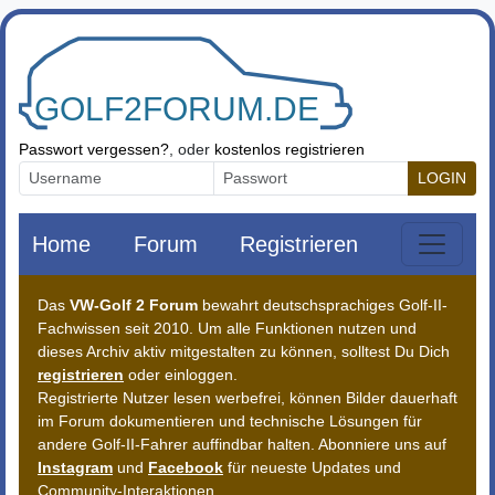
Zum Inhalt springen
Passwort vergessen?
, oder
kostenlos registrieren
LOGIN
Home
Forum
Registrieren
Das
VW-Golf 2 Forum
bewahrt deutschsprachiges Golf-II-
Fachwissen seit 2010. Um alle Funktionen nutzen und
dieses Archiv aktiv mitgestalten zu können, solltest Du Dich
registrieren
oder einloggen.
Registrierte Nutzer lesen werbefrei, können Bilder dauerhaft
im Forum dokumentieren und technische Lösungen für
andere Golf-II-Fahrer auffindbar halten. Abonniere uns auf
Instagram
und
Facebook
für neueste Updates und
Community-Interaktionen.