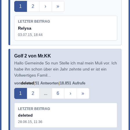
Aktuelle Seite
1
2
›
»
LETZTER BEITRAG
Relysa
03.07.15, 18:44
Golf 2 von Mr.KK
Hallo Gemeinde So nun Stelle ich mal mein Muli vor. Ich
habe ihn schon über ein Jahr zehnte und er ist ein
Vollwertiges Famil...
von
deleted
51 Antworten
18.851 Aufrufe
Aktuelle Seite
1
2
...
6
›
»
LETZTER BEITRAG
deleted
28.06.15, 11:36