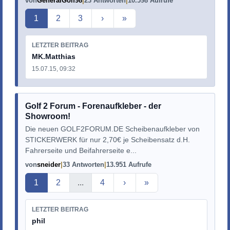
von
GeneralGolf98
23 Antworten
10.598 Aufrufe
Aktuelle Seite
1
2
3
›
»
LETZTER BEITRAG
MK.Matthias
15.07.15, 09:32
Golf 2 Forum - Forenaufkleber - der
Showroom!
Die neuen GOLF2FORUM.DE Scheibenaufkleber von
STICKERWERK für nur 2,70€ je Scheibensatz d.H.
Fahrerseite und Beifahrerseite e...
von
sneider
33 Antworten
13.951 Aufrufe
Aktuelle Seite
1
2
...
4
›
»
LETZTER BEITRAG
phil