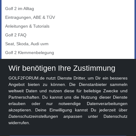
Golf 2 im Alltag
Eintragungen, ABE & TÜV
Anleitungen & Tutorials
Golf 2 FAQ
Seat, Skoda, Audi uvm
Golf 2 Klemmenbelegung
Auto-Showroom
Wir benötigen Ihre Zustimmung
Marktplatz
GOLF2FORUM.de nutzt Dienste Dritter, um Dir ein besseres
Golf 2 Lackcodes
Angebot bieten zu können. Die Dienstanbieter sammeln
weltweit Daten und nutzen diese für beliebige Zwecke und
Sonderversionen
Partnerschaften. Du kannst uns die Nutzung dieser Dienste
Sonstige Marken
erlauben oder nur notwendige Datenverarbeitungen
akzeptieren. Deine Einwilligung kannst Du jederzeit über
Datenschutzeinstellungen anpassen
unter Datenschutz
widerrufen.