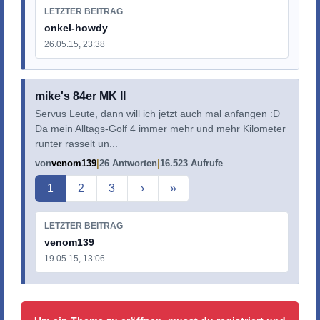
LETZTER BEITRAG
onkel-howdy
26.05.15, 23:38
mike's 84er MK II
Servus Leute, dann will ich jetzt auch mal anfangen :D
Da mein Alltags-Golf 4 immer mehr und mehr Kilometer
runter rasselt un...
von
venom139
26 Antworten
16.523 Aufrufe
Aktuelle Seite
1
2
3
›
»
LETZTER BEITRAG
venom139
19.05.15, 13:06