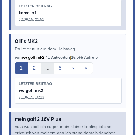
LETZTER BEITRAG
kamei x1
22.06.15, 21:51
Olli´s MK2
Da ist er nun auf dem Heimweg
von
vw golf mk2
41 Antworten
16.566 Aufrufe
Aktuelle Seite
1
2
...
5
›
»
LETZTER BEITRAG
vw golf mk2
21.06.15, 10:23
mein golf 2 16V Plus
naja was soll ich sagen mein kleiner liebling ist das
erbstück von meinem opa ich stand damals daneben