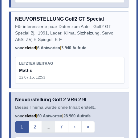
NEUVORSTELLUNG Golf2 GT Special
Für interessierte paar Daten zum Auto.: Golf2 GT
Special Bj.: 1991, Leder, Klima, Sitzheizung, Servo,
ABS, ZV, E-Spiegel, E-F...
von
deleted
6 Antworten
3.940 Aufrufe
LETZTER BEITRAG
Mattis
22.07.15, 12:53
Neuvorstellung Golf 2 VR6 2.9L
Dieses Thema wurde ohne Inhalt erstellt...
von
deleted
60 Antworten
28.960 Aufrufe
Aktuelle Seite
1
2
...
7
›
»