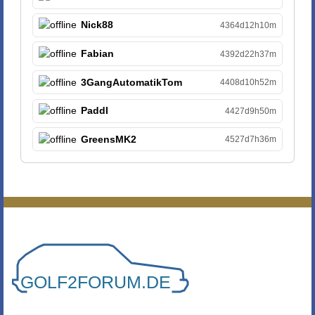
Nick88
4364d12h10m
Fabian
4392d22h37m
3GangAutomatikTom
4408d10h52m
Paddl
4427d9h50m
GreensMK2
4527d7h36m