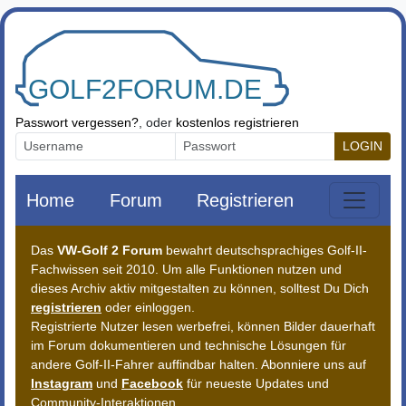
Zum Inhalt springen
Passwort vergessen?
, oder
kostenlos registrieren
LOGIN
Home
Forum
Registrieren
Das
VW-Golf 2 Forum
bewahrt deutschsprachiges Golf-II-
Fachwissen seit 2010. Um alle Funktionen nutzen und
dieses Archiv aktiv mitgestalten zu können, solltest Du Dich
registrieren
oder einloggen.
Registrierte Nutzer lesen werbefrei, können Bilder dauerhaft
im Forum dokumentieren und technische Lösungen für
andere Golf-II-Fahrer auffindbar halten. Abonniere uns auf
Instagram
und
Facebook
für neueste Updates und
Community-Interaktionen.