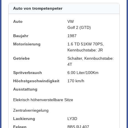
Auto von trompetenpeter
Auto
VW
Golf 2 (GTD)
Baujahr
1987
Motorisierung
1.6 TD 51KW 70PS,
Kennbuchstabe: JR
Getriebe
Schalter, Kennbuchstabe:
4T
Spritverbrauch
6.00 Liter/100Km
Höchstgeschwindigkeit
170 km/h
Ausstattung
Elekrisch höhenverstellbare Sitze
Zentralverriegelung
Lackierung
LY3D
Felgen
BBS RJ 407