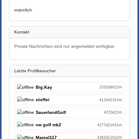
männlich
Kontakt
Private Nachrichten sind nur angemeldet verfügbar.
Letzte Profilbesucher
Big.Kay
2332d9h22m
stoffei
4124d21h1m
SauerlandGolf
4233d11m
vw golf mk2
4277d21h51m
Marcel117
4362d12h32m