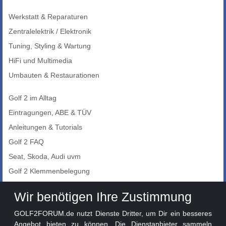
Werkstatt & Reparaturen
Zentralelektrik / Elektronik
Tuning, Styling & Wartung
HiFi und Multimedia
Umbauten & Restaurationen
Golf 2 im Alltag
Eintragungen, ABE & TÜV
Anleitungen & Tutorials
Golf 2 FAQ
Seat, Skoda, Audi uvm
Golf 2 Klemmenbelegung
Auto-Showroom
Wir benötigen Ihre Zustimmung
Marktplatz
GOLF2FORUM.de nutzt Dienste Dritter, um Dir ein besseres
Golf 2 Lackcodes
Angebot bieten zu können. Die Dienstanbieter sammeln