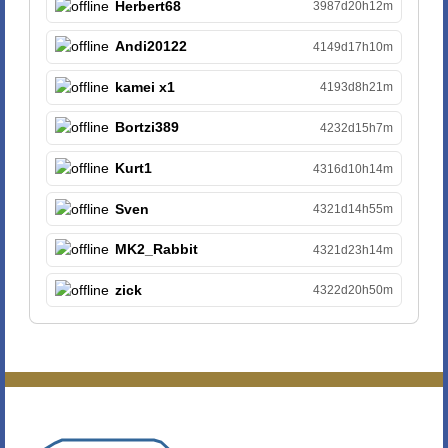
Herbert68
3987d20h12m
Andi20122
4149d17h10m
kamei x1
4193d8h21m
Bortzi389
4232d15h7m
Kurt1
4316d10h14m
Sven
4321d14h55m
MK2_Rabbit
4321d23h14m
zick
4322d20h50m