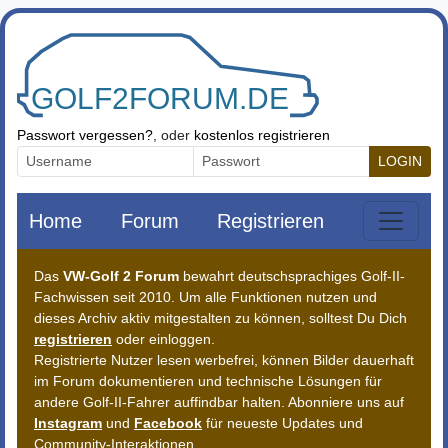
Zum Inhalt springen
Passwort vergessen?
, oder
kostenlos registrieren
LOGIN
Home
Forum
Registrieren
Das
VW-Golf 2 Forum
bewahrt deutschsprachiges Golf-II-
Fachwissen seit 2010. Um alle Funktionen nutzen und
dieses Archiv aktiv mitgestalten zu können, solltest Du Dich
registrieren
oder einloggen.
Registrierte Nutzer lesen werbefrei, können Bilder dauerhaft
im Forum dokumentieren und technische Lösungen für
andere Golf-II-Fahrer auffindbar halten. Abonniere uns auf
Instagram
und
Facebook
für neueste Updates und
Community-Interaktionen.