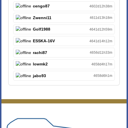
cengo87
4602d12h38m
Zwenni11
4611d13h18m
Golf1988
4641d12h59m
ESSKA-16V
4641d14h12m
rachi87
4656d11h33m
lowmk2
4658d4h17m
jabo93
4658d6h1m