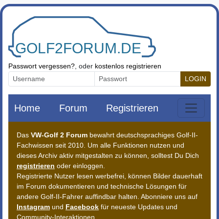
Zum Inhalt springen
Passwort vergessen?
, oder
kostenlos registrieren
LOGIN
Home
Forum
Registrieren
Das
VW-Golf 2 Forum
bewahrt deutschsprachiges Golf-II-
Fachwissen seit 2010. Um alle Funktionen nutzen und
dieses Archiv aktiv mitgestalten zu können, solltest Du Dich
registrieren
oder einloggen.
Registrierte Nutzer lesen werbefrei, können Bilder dauerhaft
im Forum dokumentieren und technische Lösungen für
andere Golf-II-Fahrer auffindbar halten. Abonniere uns auf
Instagram
und
Facebook
für neueste Updates und
Community-Interaktionen.