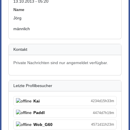
13.10.2013 - 05:20
Name
Jörg
männlich
Kontakt
Private Nachrichten sind nur angemeldet verfügbar.
Letzte Profilbesucher
Kai
4234d15h33m
Paddl
4474d7h19m
Wob_G60
4571d11h23m