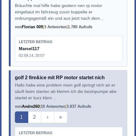
Bräuchte mal hilfe habe gestern nen rp motor
eingebaut im fahrzeug zuvor kuppelte er
ordnungsgemäß ein und aus jetzt nach dem...
von
Florian 009
3 Antworten
1.780 Aufrufe
LETZTER BEITRAG
Marcel117
02.09.14, 20:07
golf 2 fire&ice mit RP motor startet nich
Hallo habe eine problem mein golf springt nich an er
säuft beim starten ab klemm ich die bezinpumpe abe
startet er kurz klem ...
von
Andre260
10 Antworten
3.837 Aufrufe
Aktuelle Seite
1
2
›
»
LETZTER BEITRAG