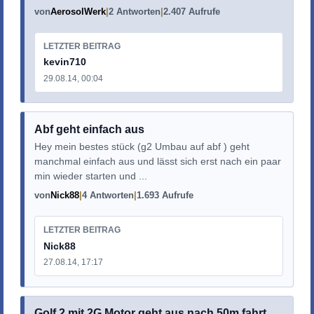
von
AerosolWerk
2 Antworten
2.407 Aufrufe
LETZTER BEITRAG
kevin710
29.08.14, 00:04
Abf geht einfach aus
Hey mein bestes stück (g2 Umbau auf abf ) geht
manchmal einfach aus und lässt sich erst nach ein paar
min wieder starten und ...
von
Nick88
4 Antworten
1.693 Aufrufe
LETZTER BEITRAG
Nick88
27.08.14, 17:17
Golf 2 mit 2G Motor geht aus nach 50m fahrt.