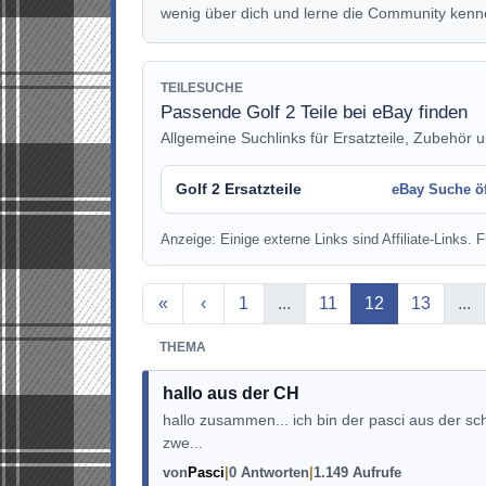
wenig über dich und lerne die Community kenn
TEILESUCHE
Passende Golf 2 Teile bei eBay finden
Allgemeine Suchlinks für Ersatzteile, Zubehör u
Golf 2 Ersatzteile
eBay Suche ö
Anzeige: Einige externe Links sind Affiliate-Links. Fü
Aktuelle Seite
«
‹
1
...
11
12
13
...
THEMA
hallo aus der CH
hallo zusammen... ich bin der pasci aus der sch
zwe...
von
Pasci
0 Antworten
1.149 Aufrufe