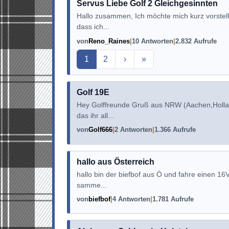
Servus Liebe Golf 2 Gleichgesinnten
Hallo zusammen, Ich möchte mich kurz vorstel
dass ich...
von
Reno_Raines
10 Antworten
2.832 Aufrufe
Aktuelle Seite
1
2
›
»
Golf 19E
Hey Golffreunde Gruß aus NRW (Aachen,Hollan
das ihr all...
von
Golf666
2 Antworten
1.366 Aufrufe
hallo aus Österreich
hallo bin der biefbof aus Ö und fahre einen 16
samme...
von
biefbof
4 Antworten
1.781 Aufrufe