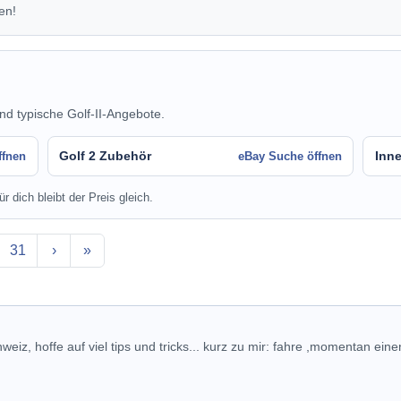
en!
nd typische Golf-II-Angebote.
Golf 2 Zubehör
Inn
ffnen
eBay Suche öffnen
r dich bleibt der Preis gleich.
31
›
»
weiz, hoffe auf viel tips und tricks... kurz zu mir: fahre ,momentan eine