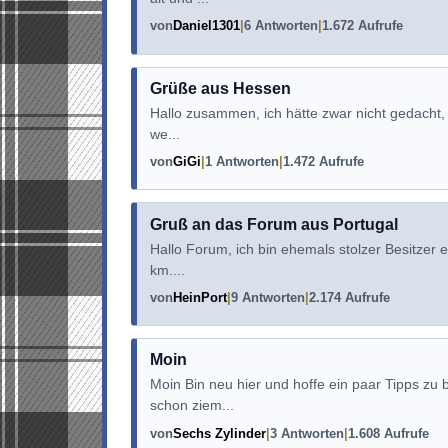
von
Daniel1301
6 Antworten
1.672 Aufrufe
Grüße aus Hessen
Hallo zusammen, ich hätte zwar nicht gedacht, 
we...
von
GiGi
1 Antworten
1.472 Aufrufe
Gruß an das Forum aus Portugal
Hallo Forum, ich bin ehemals stolzer Besitzer 
km....
von
HeinPort
9 Antworten
2.174 Aufrufe
Moin
Moin Bin neu hier und hoffe ein paar Tipps z
schon ziem...
von
Sechs Zylinder
3 Antworten
1.608 Aufrufe