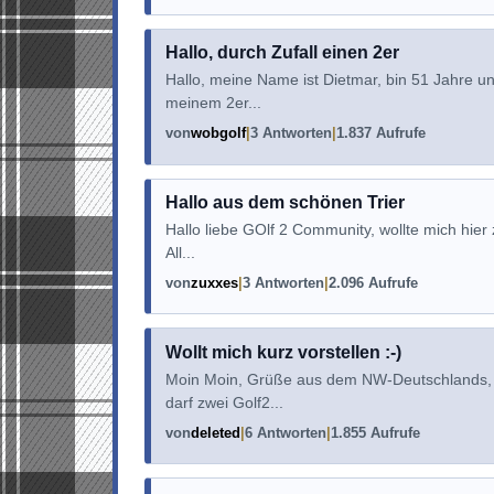
Hallo, durch Zufall einen 2er
Hallo, meine Name ist Dietmar, bin 51 Jahre 
meinem 2er...
von
wobgolf
3 Antworten
1.837 Aufrufe
Hallo aus dem schönen Trier
Hallo liebe GOlf 2 Community, wollte mich hier
All...
von
zuxxes
3 Antworten
2.096 Aufrufe
Wollt mich kurz vorstellen :-)
Moin Moin, Grüße aus dem NW-Deutschlands, wo
darf zwei Golf2...
von
deleted
6 Antworten
1.855 Aufrufe