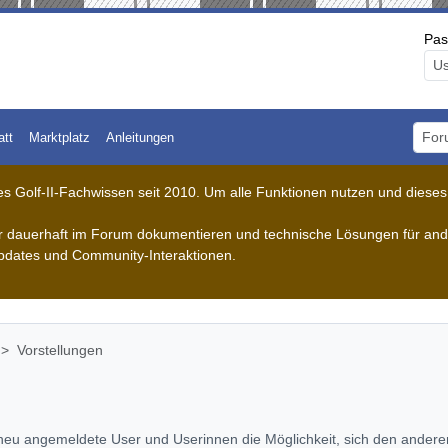
Pas
att
Marktplatz
Anleitungen
Foru
 Golf-II-Fachwissen seit 2010. Um alle Funktionen nutzen und dieses A
der dauerhaft im Forum dokumentieren und technische Lösungen für ande
pdates und Community-Interaktionen.
Vorstellungen
eu angemeldete User und Userinnen die Möglichkeit, sich den anderen