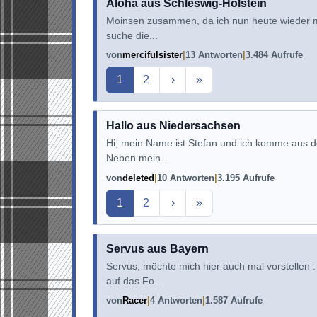
Aloha aus Schleswig-Holstein
Moinsen zusammen, da ich nun heute wieder mal
suche die...
von
mercifulsister
13 Antworten
3.484 Aufrufe
Aktuelle Seite
1
2
›
»
Hallo aus Niedersachsen
Hi, mein Name ist Stefan und ich komme aus de
Neben mein...
von
deleted
10 Antworten
3.195 Aufrufe
Aktuelle Seite
1
2
›
»
Servus aus Bayern
Servus, möchte mich hier auch mal vorstellen
auf das Fo...
von
Racer
4 Antworten
1.587 Aufrufe