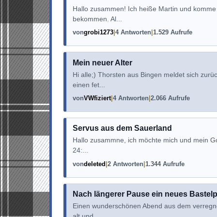
Hallo zusammen! Ich heiße Martin und komme
bekommen. Al...
von
grobi1273
4 Antworten
1.529 Aufrufe
Mein neuer Alter
Hi alle;) Thorsten aus Bingen meldet sich zur
einen fet...
von
VWfiziert
4 Antworten
2.066 Aufrufe
Servus aus dem Sauerland
Hallo zusammne, ich möchte mich und mein Golf 
24:...
von
deleted
2 Antworten
1.344 Aufrufe
Nach längerer Pause ein neues Bastelp
Einen wunderschönen Abend aus dem verregnete
alt und ...