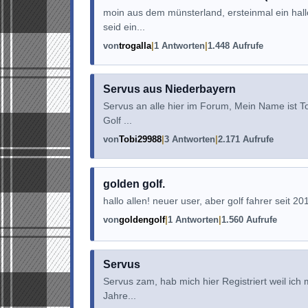
moin aus dem münsterland, ersteinmal ein hall
seid ein...
von
trogalla
1 Antworten
1.448 Aufrufe
Servus aus Niederbayern
Servus an alle hier im Forum, Mein Name ist T
Golf ...
von
Tobi29988
3 Antworten
2.171 Aufrufe
golden golf.
hallo allen! neuer user, aber golf fahrer seit 20
von
goldengolf
1 Antworten
1.560 Aufrufe
Servus
Servus zam, hab mich hier Registriert weil ich
Jahre...