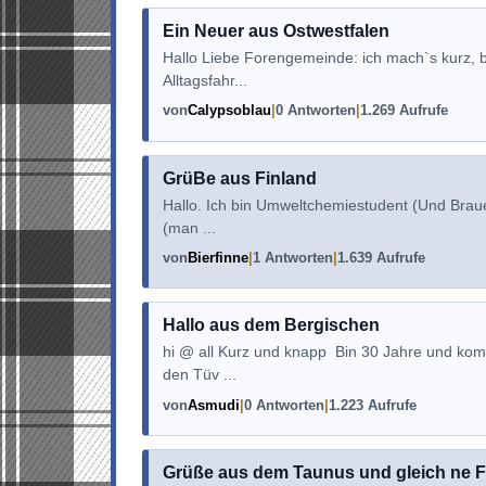
Ein Neuer aus Ostwestfalen
Hallo Liebe Forengemeinde: ich mach`s kurz, b
Alltagsfahr...
von
Calypsoblau
0 Antworten
1.269 Aufrufe
GrüBe aus Finland
Hallo. Ich bin Umweltchemiestudent (Und Brauere
(man ...
von
Bierfinne
1 Antworten
1.639 Aufrufe
Hallo aus dem Bergischen
hi @ all Kurz und knapp Bin 30 Jahre und kom
den Tüv ...
von
Asmudi
0 Antworten
1.223 Aufrufe
Grüße aus dem Taunus und gleich ne 