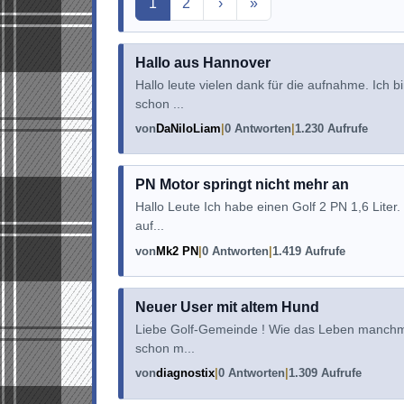
Aktuelle Seite
1
2
›
»
Hallo aus Hannover
Hallo leute vielen dank für die aufnahme. Ich
schon ...
von
DaNiloLiam
0 Antworten
1.230 Aufrufe
PN Motor springt nicht mehr an
Hallo Leute Ich habe einen Golf 2 PN 1,6 Liter
auf...
von
Mk2 PN
0 Antworten
1.419 Aufrufe
Neuer User mit altem Hund
Liebe Golf-Gemeinde ! Wie das Leben manchmal 
schon m...
von
diagnostix
0 Antworten
1.309 Aufrufe