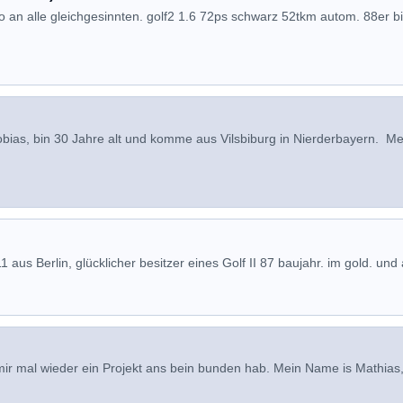
o an alle gleichgesinnten. golf2 1.6 72ps schwarz 52tkm autom. 88er b
obias, bin 30 Jahre alt und komme aus Vilsbiburg in Nierderbayern. M
11 aus Berlin, glücklicher besitzer eines Golf II 87 baujahr. im gold. und 
 mir mal wieder ein Projekt ans bein bunden hab. Mein Name is Mathias