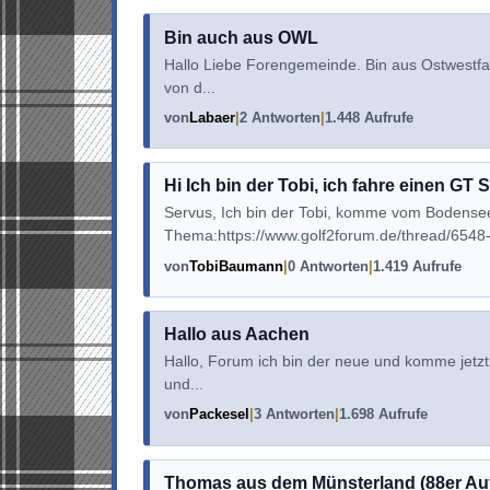
Bin auch aus OWL
Hallo Liebe Forengemeinde. Bin aus Ostwestfal
von d...
von
Labaer
2 Antworten
1.448 Aufrufe
Hi Ich bin der Tobi, ich fahre einen GT
Servus, Ich bin der Tobi, komme vom Bodens
Thema:https://www.golf2forum.de/thread/6548-w
von
TobiBaumann
0 Antworten
1.419 Aufrufe
Hallo aus Aachen
Hallo, Forum ich bin der neue und komme jetzt 
und...
von
Packesel
3 Antworten
1.698 Aufrufe
Thomas aus dem Münsterland (88er Au