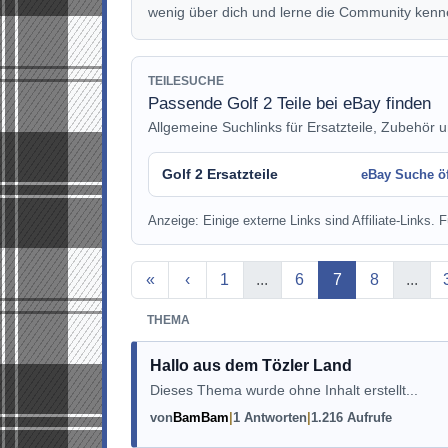
wenig über dich und lerne die Community kenn
TEILESUCHE
Passende Golf 2 Teile bei eBay finden
Allgemeine Suchlinks für Ersatzteile, Zubehör u
Golf 2 Ersatzteile
eBay Suche ö
Anzeige: Einige externe Links sind Affiliate-Links. Fü
Aktuelle Seite
«
‹
1
...
6
7
8
...
THEMA
Hallo aus dem Tözler Land
Dieses Thema wurde ohne Inhalt erstellt...
von
BamBam
1 Antworten
1.216 Aufrufe