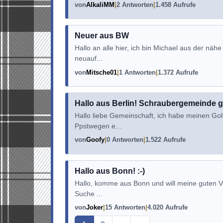
von
AlkaliMM
2 Antworten
1.458 Aufrufe
Neuer aus BW
Hallo an alle hier, ich bin Michael aus der näh
neuauf...
von
Mitsche01
1 Antworten
1.372 Aufrufe
Hallo aus Berlin! Schraubergemeinde g
Hallo liebe Gemeinschaft, ich habe meinen Golf
Ppstwegen e...
von
Goofy
0 Antworten
1.522 Aufrufe
Hallo aus Bonn! :-)
Hallo, komme aus Bonn und will meine guten Vo
Suche ...
von
Joker
15 Antworten
4.020 Aufrufe