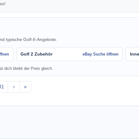
en!
nd typische Golf-II-Angebote.
Golf 2 Zubehör
Inn
ffnen
eBay Suche öffnen
r dich bleibt der Preis gleich.
31
›
»