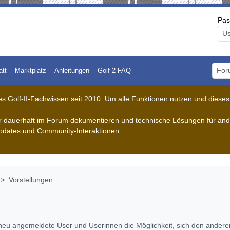
Pas
att
Marktplatz
Anleitungen
Golf 2 FAQ
Foru
 Golf-II-Fachwissen seit 2010. Um alle Funktionen nutzen und dieses A
der dauerhaft im Forum dokumentieren und technische Lösungen für ande
pdates und Community-Interaktionen.
Vorstellungen
eu angemeldete User und Userinnen die Möglichkeit, sich den anderen