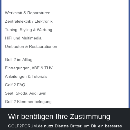
Werkstatt & Reparaturen
Zentralelektrik / Elektronik
Tuning, Styling & Wartung
HiFi und Multimedia
Umbauten & Restaurationen
Golf 2 im Alltag
Eintragungen, ABE & TÜV
Anleitungen & Tutorials
Golf 2 FAQ
Seat, Skoda, Audi uvm
Golf 2 Klemmenbelegung
Auto-Showroom
Wir benötigen Ihre Zustimmung
Marktplatz
GOLF2FORUM.de nutzt Dienste Dritter, um Dir ein besseres