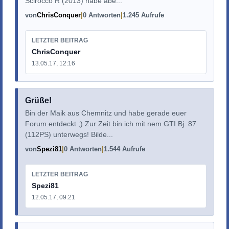
Scirocco R (2013) habe abe...
von
ChrisConquer
0 Antworten
1.245 Aufrufe
LETZTER BEITRAG
ChrisConquer
13.05.17, 12:16
Grüße!
Bin der Maik aus Chemnitz und habe gerade euer
Forum entdeckt ;) Zur Zeit bin ich mit nem GTI Bj. 87
(112PS) unterwegs! Bilde...
von
Spezi81
0 Antworten
1.544 Aufrufe
LETZTER BEITRAG
Spezi81
12.05.17, 09:21