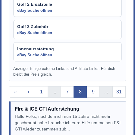
Golf 2 Ersatzteile
eBay Suche öffnen
Golf 2 Zubehör
eBay Suche öffnen
Innenausstattung
eBay Suche öffnen
Anzeige: Einige externe Links sind Affiliate-Links. Für dich
bleibt der Preis gleich.
Aktuelle Seite
«
‹
1
...
7
8
9
...
31
›
FIre & ICE GTI Auferstehung
Hello Folks, nachdem ich nun 15 Jahre nicht mehr
geschraubt habe brauche ich eure Hilfe um meinen F&I
GTI wieder zusammen zub...