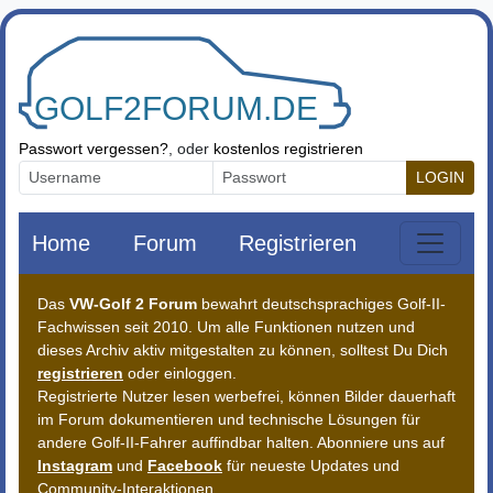
Zum Inhalt springen
Passwort vergessen?
, oder
kostenlos registrieren
LOGIN
Home
Forum
Registrieren
Das
VW-Golf 2 Forum
bewahrt deutschsprachiges Golf-II-
Fachwissen seit 2010. Um alle Funktionen nutzen und
dieses Archiv aktiv mitgestalten zu können, solltest Du Dich
registrieren
oder einloggen.
Registrierte Nutzer lesen werbefrei, können Bilder dauerhaft
im Forum dokumentieren und technische Lösungen für
andere Golf-II-Fahrer auffindbar halten. Abonniere uns auf
Instagram
und
Facebook
für neueste Updates und
Community-Interaktionen.