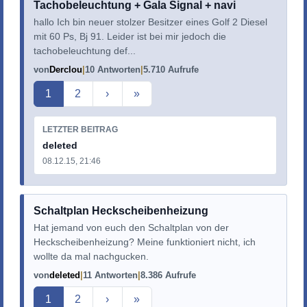
Tachobeleuchtung + Gala Signal + navi
hallo Ich bin neuer stolzer Besitzer eines Golf 2 Diesel
mit 60 Ps, Bj 91. Leider ist bei mir jedoch die
tachobeleuchtung def...
von
Derclou
10 Antworten
5.710 Aufrufe
Aktuelle Seite
1
2
›
»
LETZTER BEITRAG
deleted
08.12.15, 21:46
Schaltplan Heckscheibenheizung
Hat jemand von euch den Schaltplan von der
Heckscheibenheizung? Meine funktioniert nicht, ich
wollte da mal nachgucken.
von
deleted
11 Antworten
8.386 Aufrufe
Aktuelle Seite
1
2
›
»