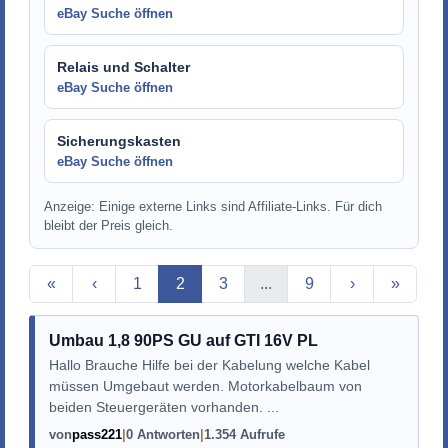
eBay Suche öffnen
Relais und Schalter
eBay Suche öffnen
Sicherungskasten
eBay Suche öffnen
Anzeige: Einige externe Links sind Affiliate-Links. Für dich
bleibt der Preis gleich.
Aktuelle Seite
«
‹
1
2
3
...
9
›
»
Umbau 1,8 90PS GU auf GTI 16V PL
Hallo Brauche Hilfe bei der Kabelung welche Kabel
müssen Umgebaut werden. Motorkabelbaum von
beiden Steuergeräten vorhanden. ...
von
pass221
0 Antworten
1.354 Aufrufe