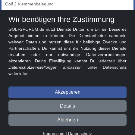
Golf 2 Klemmenbelegung
Auto-Showroom
Wir benötigen Ihre Zustimmung
Marktplatz
GOLF2FORUM.de nutzt Dienste Dritter, um Dir ein besseres
Golf 2 Lackcodes
Angebot bieten zu können. Die Dienstanbieter sammeln
weltweit Daten und nutzen diese für beliebige Zwecke und
Sonderversionen
Partnerschaften. Du kannst uns die Nutzung dieser Dienste
Sonstige Marken
erlauben oder nur notwendige Datenverarbeitungen
akzeptieren. Deine Einwilligung kannst Du jederzeit über
Datenschutzeinstellungen anpassen
unter Datenschutz
widerrufen.
Akzeptieren
© 2026 GOLF2FORUM - Volkswagen Golf II Forum seit 2010 ❤️
Details
Beitragsregeln
Datenschutz
Impressum
Ablehnen
0.02s v3.1.1-241a130
Impressum
|
Datenschutz