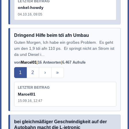
LETZTER BEITRAG
onkel-howdy
04.10.16, 09:05
Dringend Hilfe beim tdi afn Umbau
Guten Morgen, Ich habe ein großes Problem. Es geht
um den 1,9 tdi afn 110 ps. Er springt nicht an Strom ist
da und Diesel i...
von
Marcel01
16 Antworten
6.467 Aufrufe
Aktuelle Seite
1
2
›
»
LETZTER BEITRAG
Marcel01
15.09.16, 12:47
bei gleichmäßiger Geschwindigkeit auf der
Autobahn macht die L-jetronic