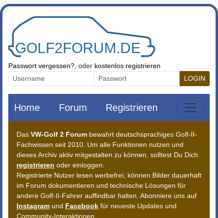
Zum Inhalt springen
Passwort vergessen?
, oder
kostenlos registrieren
LOGIN
Home
Forum
Registrieren
Das
VW-Golf 2 Forum
bewahrt deutschsprachiges Golf-II-
Fachwissen seit 2010. Um alle Funktionen nutzen und
dieses Archiv aktiv mitgestalten zu können, solltest Du Dich
registrieren
oder einloggen.
Registrierte Nutzer lesen werbefrei, können Bilder dauerhaft
im Forum dokumentieren und technische Lösungen für
andere Golf-II-Fahrer auffindbar halten. Abonniere uns auf
Instagram
und
Facebook
für neueste Updates und
Community-Interaktionen.