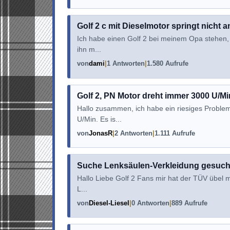
Golf 2 c mit Dieselmotor springt nicht a
Ich habe einen Golf 2 bei meinem Opa stehen, a
ihn m...
von
dami
1 Antworten
1.580 Aufrufe
Golf 2, PN Motor dreht immer 3000 U/Mi
Hallo zusammen, ich habe ein riesiges Problem
U/Min. Es is...
von
JonasR
2 Antworten
1.111 Aufrufe
Suche Lenksäulen-Verkleidung gesucht
Hallo Liebe Golf 2 Fans mir hat der TÜV übel mi
L...
von
Diesel-Liesel
0 Antworten
889 Aufrufe