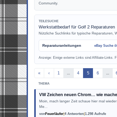
Community.
TEILESUCHE
Werkstattbedarf für Golf 2 Reparaturen
Nützliche Suchlinks für typische Reparaturen, 
Reparaturanleitungen
eBay Suche ö
Anzeige: Einige externe Links sind Affiliate-Links. Fü
Aktuelle Seite
«
‹
1
...
4
5
6
...
THEMA
VW Zeichen neuen Chrom… wie mache
Moin, mach langer Zeit schaue hier mal wieder 
Me...
von
Feuerläufer
4 Antworten
1.298 Aufrufe