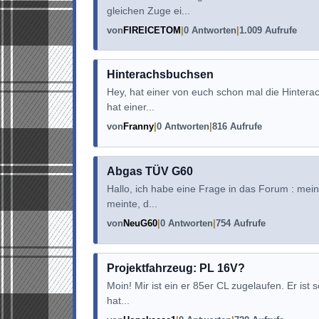
gleichen Zuge ei...
von
FIREICETOM
0 Antworten
1.009 Aufrufe
Hinterachsbuchsen
Hey, hat einer von euch schon mal die Hinter
hat einer...
von
Franny
0 Antworten
816 Aufrufe
Abgas TÜV G60
Hallo, ich habe eine Frage in das Forum : mei
meinte, d...
von
NeuG60
0 Antworten
754 Aufrufe
Projektfahrzeug: PL 16V?
Moin! Mir ist ein er 85er CL zugelaufen. Er is
hat...