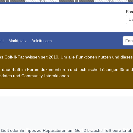
Pas
att
Marktplatz
Anleitungen
Foru
 Golf-II-Fachwissen seit 2010. Um alle Funktionen nutzen und dieses A
der dauerhaft im Forum dokumentieren und technische Lösungen für ande
pdates und Community-Interaktionen.
r läuft oder ihr Tipps zu Reparaturen am Golf 2 braucht! Teilt eure Erf