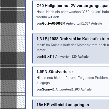
G60 Hallgeber nur 2V versorgungssp
Hallo, Nach ein paar wochen "G60 pause" hab
warum wir den...
von
Gol2vr666666
0 Antworten
1.337 Aufrufe
1,3 l Bj 1988 Drehzahl im Kaltlauf extr
Moin! Im Kaltlauf läuft der Motor extrem hoch 
Motor ...
von
NE-XT
1 Antworten
920 Aufrufe
1.6PN Zündverteiler
Hi, bin neu hier im Forum. Folgendes Problem. 
ausgega...
von
Sonny
1 Antworten
1.203 Aufrufe
16v KR will nicht anspringen