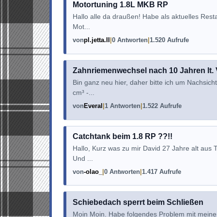
Motortuning 1.8L MKB RP
Hallo alle da draußen! Habe als aktuelles Rest
Mot...
von
pl.jetta.II
0 Antworten
1.520 Aufrufe
Zahnriemenwechsel nach 10 Jahren lt. V
Bin ganz neu hier, daher bitte ich um Nachsic
cm³ -...
von
Everal
1 Antworten
1.522 Aufrufe
Catchtank beim 1.8 RP ??!!
Hallo, Kurz was zu mir David 27 Jahre alt aus 
Und ...
von
-olao_
0 Antworten
1.417 Aufrufe
Schiebedach sperrt beim Schließen
Moin Moin. Habe folgendes Problem mit mein