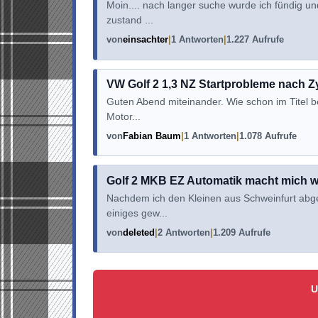
Moin.... nach langer suche wurde ich fündig u
zustand ...
von
einsachter
1 Antworten
1.227 Aufrufe
VW Golf 2 1,3 NZ Startprobleme nach Z
Guten Abend miteinander. Wie schon im Titel b
Motor...
von
Fabian Baum
1 Antworten
1.078 Aufrufe
Golf 2 MKB EZ Automatik macht mich w
Nachdem ich den Kleinen aus Schweinfurt abge
einiges gew...
von
deleted
2 Antworten
1.209 Aufrufe
U