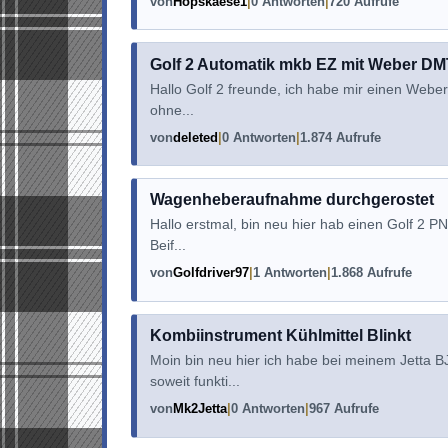
von
Hopskaese1
0 Antworten
720 Aufrufe
Golf 2 Automatik mkb EZ mit Weber DM
Hallo Golf 2 freunde, ich habe mir einen Weber
ohne...
von
deleted
0 Antworten
1.874 Aufrufe
Wagenheberaufnahme durchgerostet
Hallo erstmal, bin neu hier hab einen Golf 2 PN
Beif...
von
Golfdriver97
1 Antworten
1.868 Aufrufe
Kombiinstrument Kühlmittel Blinkt
Moin bin neu hier ich habe bei meinem Jetta 
soweit funkti...
von
Mk2Jetta
0 Antworten
967 Aufrufe