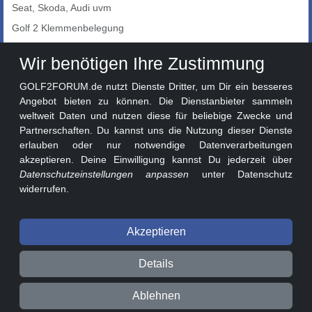
Seat, Skoda, Audi uvm
Golf 2 Klemmenbelegung
Auto-Showroom
Wir benötigen Ihre Zustimmung
Marktplatz
GOLF2FORUM.de nutzt Dienste Dritter, um Dir ein besseres
Golf 2 Lackcodes
Angebot bieten zu können. Die Dienstanbieter sammeln
weltweit Daten und nutzen diese für beliebige Zwecke und
Sonderversionen
Partnerschaften. Du kannst uns die Nutzung dieser Dienste
Sonstige Marken
erlauben oder nur notwendige Datenverarbeitungen
akzeptieren. Deine Einwilligung kannst Du jederzeit über
Datenschutzeinstellungen anpassen
unter Datenschutz
widerrufen.
Akzeptieren
© 2026 GOLF2FORUM - Volkswagen Golf II Forum seit 2010 ❤️
Details
Beitragsregeln
Datenschutz
Impressum
Ablehnen