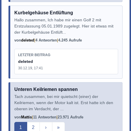
Kurbelgehäuse Entlüftung
Hallo zusammen, Ich habe mir einen Golf 2 mit
Erstzulassung 05.01.1989 zugelegt. Hier ist etwas mit
der Kurbelgehäuse Entlüft...
von
deleted
4 Antworten
4.245 Aufrufe
LETZTER BEITRAG
deleted
30.12.19, 17:41
Unteren Keilriemen spannen
Tach zusammen, bei mir quietscht (einer) der
Keilriemen, wenn der Motor kalt ist. Erst hatte ich den
oberen im Verdacht, der ...
von
Mattis
11 Antworten
23.971 Aufrufe
Aktuelle Seite
1
2
›
»