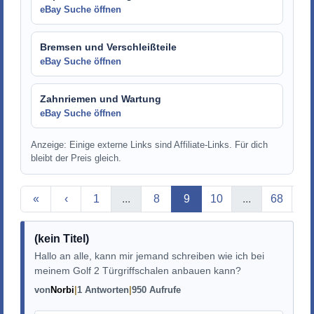
eBay Suche öffnen
Bremsen und Verschleißteile
eBay Suche öffnen
Zahnriemen und Wartung
eBay Suche öffnen
Anzeige: Einige externe Links sind Affiliate-Links. Für dich
bleibt der Preis gleich.
Aktuelle Seite
«
‹
1
...
8
9
10
...
68
›
(kein Titel)
Hallo an alle, kann mir jemand schreiben wie ich bei
meinem Golf 2 Türgriffschalen anbauen kann?
von
Norbi
1 Antworten
950 Aufrufe