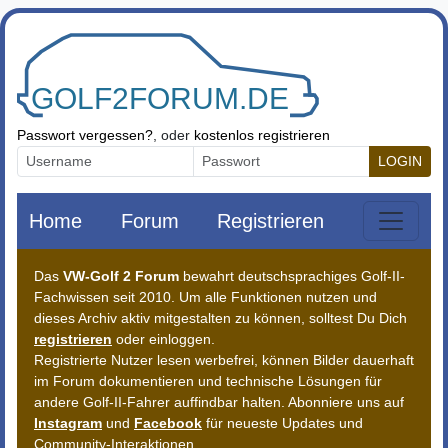
Zum Inhalt springen
Passwort vergessen?
, oder
kostenlos registrieren
LOGIN
Home
Forum
Registrieren
Das
VW-Golf 2 Forum
bewahrt deutschsprachiges Golf-II-
Fachwissen seit 2010. Um alle Funktionen nutzen und
dieses Archiv aktiv mitgestalten zu können, solltest Du Dich
registrieren
oder einloggen.
Registrierte Nutzer lesen werbefrei, können Bilder dauerhaft
im Forum dokumentieren und technische Lösungen für
andere Golf-II-Fahrer auffindbar halten. Abonniere uns auf
Instagram
und
Facebook
für neueste Updates und
Community-Interaktionen.