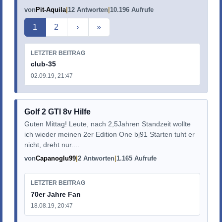
von
Pit-Aquila
12 Antworten
10.196 Aufrufe
Aktuelle Seite
1
2
›
»
LETZTER BEITRAG
club-35
02.09.19, 21:47
Golf 2 GTI 8v Hilfe
Guten Mittag! Leute, nach 2,5Jahren Standzeit wollte
ich wieder meinen 2er Edition One bj91 Starten tuht er
nicht, dreht nur....
von
Capanoglu99
2 Antworten
1.165 Aufrufe
LETZTER BEITRAG
70er Jahre Fan
18.08.19, 20:47