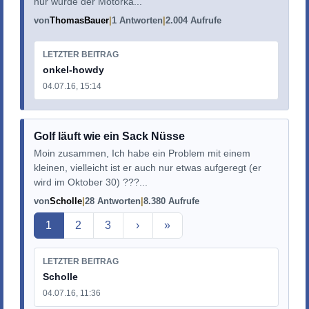
nur wurde der Motorka...
von
ThomasBauer
1 Antworten
2.004 Aufrufe
LETZTER BEITRAG
onkel-howdy
04.07.16, 15:14
Golf läuft wie ein Sack Nüsse
Moin zusammen, Ich habe ein Problem mit einem
kleinen, vielleicht ist er auch nur etwas aufgeregt (er
wird im Oktober 30) ???...
von
Scholle
28 Antworten
8.380 Aufrufe
Aktuelle Seite
1
2
3
›
»
LETZTER BEITRAG
Scholle
04.07.16, 11:36