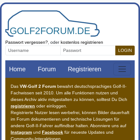
Zum Inhalt springen
Passwort vergessen?
, oder
kostenlos registrieren
LOGIN
Home
Forum
Registrieren
Das
VW-Golf 2 Forum
bewahrt deutschsprachiges Golf-II-
Fachwissen seit 2010. Um alle Funktionen nutzen und
dieses Archiv aktiv mitgestalten zu können, solltest Du Dich
registrieren
oder einloggen.
Registrierte Nutzer lesen werbefrei, können Bilder dauerhaft
im Forum dokumentieren und technische Lösungen für
andere Golf-II-Fahrer auffindbar halten. Abonniere uns auf
Instagram
und
Facebook
für neueste Updates und
Community-Interaktionen.