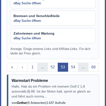
eBay Suche öffnen
Bremsen und Verschleißteile
eBay Suche öffnen
Zahnriemen und Wartung
eBay Suche öffnen
Anzeige: Einige externe Links sind Affiliate-Links. Für dich
bleibt der Preis gleich.
Aktuelle Seite
«
‹
1
...
52
53
54
...
68
›
Warmstart Probleme
Hallo, Hab da ein Problem mit meinem Golf 2 1,8
automatik,Bj 88. Ist der Motor kalt, sprint er gleich an
und fährt auch norma...
von
Gnther
0 Antworten
1.637 Aufrufe