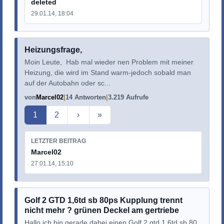
deleted
29.01.14, 18:04
Heizungsfrage,
Moin Leute, Hab mal wieder nen Problem mit meiner
Heizung, die wird im Stand warm-jedoch sobald man
auf der Autobahn oder sc...
von
Marcel02
14 Antworten
3.219 Aufrufe
Aktuelle Seite
1
2
›
»
LETZTER BEITRAG
Marcel02
27.01.14, 15:10
Golf 2 GTD 1,6td sb 80ps Kupplung trennt
nicht mehr ? grünen Deckel am gertriebe
Hallo ich bin gerade dabei einen Golf 2 gtd 1,6td sb 80