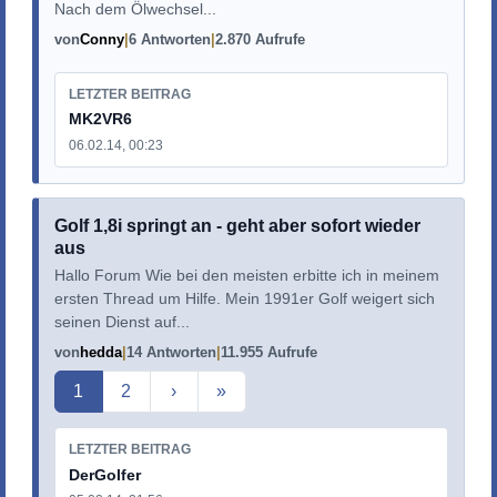
Nach dem Ölwechsel...
von
Conny
6 Antworten
2.870 Aufrufe
LETZTER BEITRAG
MK2VR6
06.02.14, 00:23
Golf 1,8i springt an - geht aber sofort wieder
aus
Hallo Forum Wie bei den meisten erbitte ich in meinem
ersten Thread um Hilfe. Mein 1991er Golf weigert sich
seinen Dienst auf...
von
hedda
14 Antworten
11.955 Aufrufe
Aktuelle Seite
1
2
›
»
LETZTER BEITRAG
DerGolfer