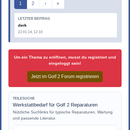
Aktuelle Seite
1
2
›
»
LETZTER BEITRAG
derk
22.01.14, 12:10
Um ein Thema zu eröffnen, musst du registriert und
eingeloggt sein!
Jetzt im Golf 2 Forum registrieren
TEILESUCHE
Werkstattbedarf für Golf 2 Reparaturen
Nützliche Suchlinks für typische Reparaturen, Wartung
und passende Literatur.