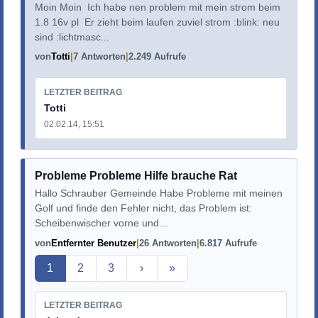
Moin Moin Ich habe nen problem mit mein strom beim
1.8 16v pl Er zieht beim laufen zuviel strom :blink: neu
sind :lichtmasc...
von
Totti
7 Antworten
2.249 Aufrufe
LETZTER BEITRAG
Totti
02.02.14, 15:51
Probleme Probleme Hilfe brauche Rat
Hallo Schrauber Gemeinde Habe Probleme mit meinen
Golf und finde den Fehler nicht, das Problem ist:
Scheibenwischer vorne und...
von
Entfernter Benutzer
26 Antworten
6.817 Aufrufe
Aktuelle Seite
1
2
3
›
»
LETZTER BEITRAG