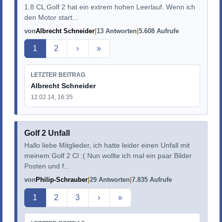
1.8 CL Golf 2 hat ein extrem hohen Leerlauf. Wenn ich
den Motor start...
von
Albrecht Schneider
13 Antworten
5.608 Aufrufe
Aktuelle Seite
1
2
›
»
LETZTER BEITRAG
Albrecht Schneider
12.02.14, 16:35
Golf 2 Unfall
Hallo liebe Mitglieder, ich hatte leider einen Unfall mit
meinem Golf 2 Cl :( Nun wollte ich mal ein paar Bilder
Posten und f...
von
Philip-Schrauber
29 Antworten
7.835 Aufrufe
Aktuelle Seite
1
2
3
›
»