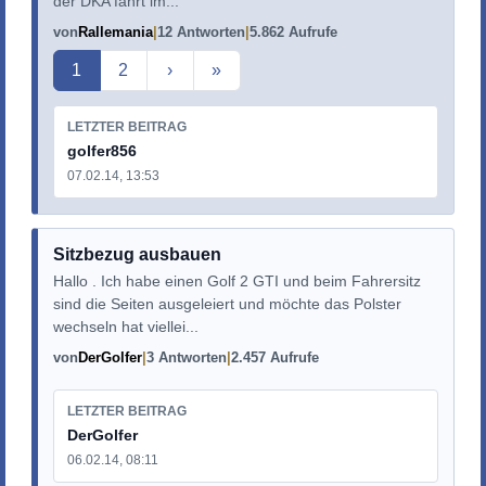
der DKA fährt im...
von
Rallemania
12 Antworten
5.862 Aufrufe
Aktuelle Seite
1
2
›
»
LETZTER BEITRAG
golfer856
07.02.14, 13:53
Sitzbezug ausbauen
Hallo . Ich habe einen Golf 2 GTI und beim Fahrersitz
sind die Seiten ausgeleiert und möchte das Polster
wechseln hat viellei...
von
DerGolfer
3 Antworten
2.457 Aufrufe
LETZTER BEITRAG
DerGolfer
06.02.14, 08:11