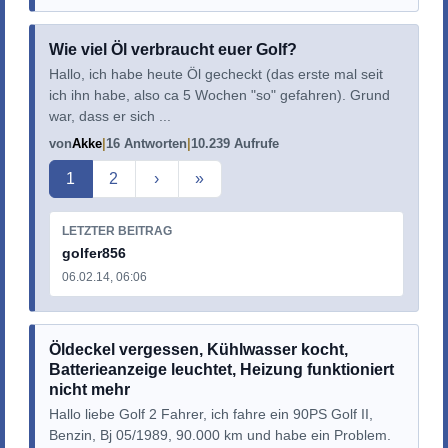
Wie viel Öl verbraucht euer Golf?
Hallo, ich habe heute Öl gecheckt (das erste mal seit
ich ihn habe, also ca 5 Wochen "so" gefahren). Grund
war, dass er sich ...
von
Akke
16 Antworten
10.239 Aufrufe
Aktuelle Seite
1
2
›
»
LETZTER BEITRAG
golfer856
06.02.14, 06:06
Öldeckel vergessen, Kühlwasser kocht,
Batterieanzeige leuchtet, Heizung funktioniert
nicht mehr
Hallo liebe Golf 2 Fahrer, ich fahre ein 90PS Golf II,
Benzin, Bj 05/1989, 90.000 km und habe ein Problem.