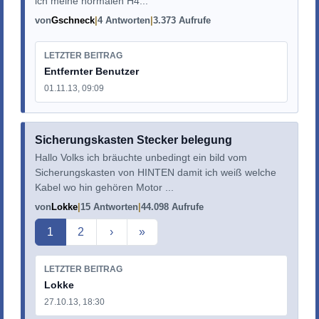
ich meine normalen H4...
von
Gschneck
4 Antworten
3.373 Aufrufe
LETZTER BEITRAG
Entfernter Benutzer
01.11.13, 09:09
Sicherungskasten Stecker belegung
Hallo Volks ich bräuchte unbedingt ein bild vom
Sicherungskasten von HINTEN damit ich weiß welche
Kabel wo hin gehören Motor ...
von
Lokke
15 Antworten
44.098 Aufrufe
Aktuelle Seite
1
2
›
»
LETZTER BEITRAG
Lokke
27.10.13, 18:30