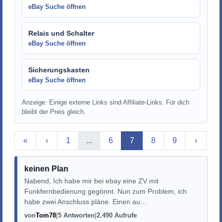
eBay Suche öffnen
Relais und Schalter
eBay Suche öffnen
Sicherungskasten
eBay Suche öffnen
Anzeige: Einige externe Links sind Affiliate-Links. Für dich
bleibt der Preis gleich.
Aktuelle Seite
«
‹
1
...
6
7
8
9
›
»
keinen Plan
Nabend, Ich habe mir bei ebay eine ZV mit
Funkfernbedienung gegönnt. Nun zum Problem, ich
habe zwei Anschluss pläne. Einen au...
von
Tom78
5 Antworten
2.490 Aufrufe