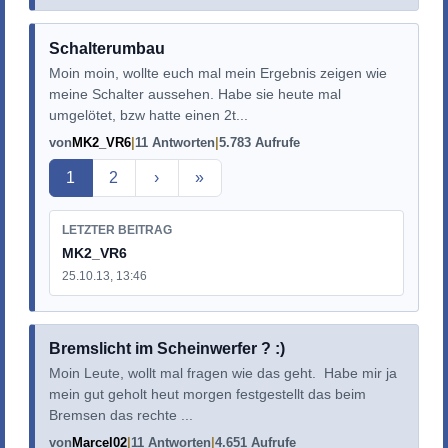
Schalterumbau
Moin moin, wollte euch mal mein Ergebnis zeigen wie
meine Schalter aussehen. Habe sie heute mal
umgelötet, bzw hatte einen 2t...
von
MK2_VR6
11 Antworten
5.783 Aufrufe
Aktuelle Seite
1
2
›
»
LETZTER BEITRAG
MK2_VR6
25.10.13, 13:46
Bremslicht im Scheinwerfer ? :)
Moin Leute, wollt mal fragen wie das geht. Habe mir ja
mein gut geholt heut morgen festgestellt das beim
Bremsen das rechte ...
von
Marcel02
11 Antworten
4.651 Aufrufe