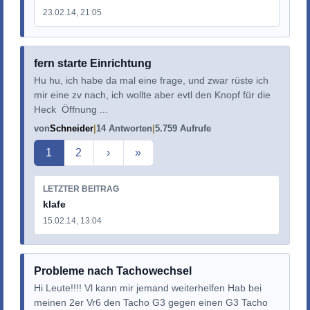
23.02.14, 21:05
fern starte Einrichtung
Hu hu, ich habe da mal eine frage, und zwar rüste ich
mir eine zv nach, ich wollte aber evtl den Knopf für die
Heck Öffnung ...
von
Schneider
14 Antworten
5.759 Aufrufe
Aktuelle Seite
1
2
›
»
LETZTER BEITRAG
klafe
15.02.14, 13:04
Probleme nach Tachowechsel
Hi Leute!!!! Vl kann mir jemand weiterhelfen Hab bei
meinen 2er Vr6 den Tacho G3 gegen einen G3 Tacho