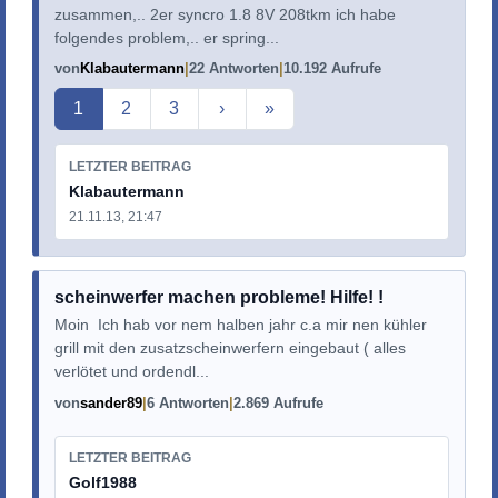
zusammen,.. 2er syncro 1.8 8V 208tkm ich habe
folgendes problem,.. er spring...
von
Klabautermann
22 Antworten
10.192 Aufrufe
Aktuelle Seite
1
2
3
›
»
LETZTER BEITRAG
Klabautermann
21.11.13, 21:47
scheinwerfer machen probleme! Hilfe! !
Moin Ich hab vor nem halben jahr c.a mir nen kühler
grill mit den zusatzscheinwerfern eingebaut ( alles
verlötet und ordendl...
von
sander89
6 Antworten
2.869 Aufrufe
LETZTER BEITRAG
Golf1988