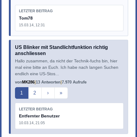
LETZTER BEITRAG
Tom78
15.03.14, 12:31
US Blinker mit Standlichtfunktion richtig
anschliessen
Hallo zusammen, da nicht der Technik-fuchs bin, hier
mal eine bitte an Euch. Ich habe nach langen Suchen
endlich eine US-Stos...
von
MK286
13 Antworten
7.970 Aufrufe
Aktuelle Seite
1
2
›
»
LETZTER BEITRAG
Entfernter Benutzer
10.03.14, 21:05