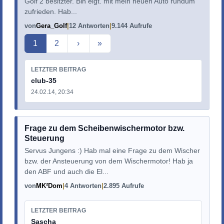
Golf 2 besitzter. Bin eigt. mit mein neuen Auto rundum
zufrieden. Hab...
von
Gera_Golf
12 Antworten
9.144 Aufrufe
Aktuelle Seite
1
2
›
»
LETZTER BEITRAG
club-35
24.02.14, 20:34
Frage zu dem Scheibenwischermotor bzw.
Steuerung
Servus Jungens :) Hab mal eine Frage zu dem Wischer
bzw. der Ansteuerung von dem Wischermotor! Hab ja
den ABF und auch die El...
von
MK²Dom
4 Antworten
2.895 Aufrufe
LETZTER BEITRAG
Sascha