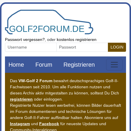
Zum Inhalt springen
Passwort vergessen?
, oder
kostenlos registrieren
LOGIN
Home
Forum
Registrieren
Das
VW-Golf 2 Forum
bewahrt deutschsprachiges Golf-II-
Fachwissen seit 2010. Um alle Funktionen nutzen und
dieses Archiv aktiv mitgestalten zu können, solltest Du Dich
registrieren
oder einloggen.
Registrierte Nutzer lesen werbefrei, können Bilder dauerhaft
im Forum dokumentieren und technische Lösungen für
andere Golf-II-Fahrer auffindbar halten. Abonniere uns auf
Instagram
und
Facebook
für neueste Updates und
Community-Interaktionen.