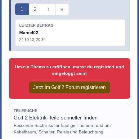
Aktuelle Seite
1
2
›
»
LETZTER BEITRAG
Marcel02
24.10.13, 20:39
Um ein Thema zu eröffnen, musst du registriert und
eingeloggt sein!
Jetzt im Golf 2 Forum registrieren
TEILESUCHE
Golf 2 Elektrik-Teile schneller finden
Passende Suchlinks für häufige Themen rund um
Kabelbaum, Schalter, Relais und Beleuchtung.