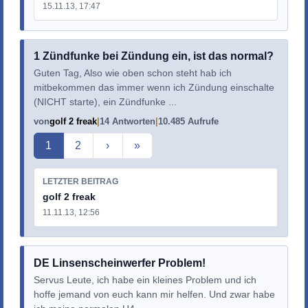
15.11.13, 17:47
1 Zündfunke bei Zündung ein, ist das normal?
Guten Tag, Also wie oben schon steht hab ich
mitbekommen das immer wenn ich Zündung einschalte
(NICHT starte), ein Zündfunke ...
von
golf 2 freak
14 Antworten
10.485 Aufrufe
Aktuelle Seite
1
2
›
»
LETZTER BEITRAG
golf 2 freak
11.11.13, 12:56
DE Linsenscheinwerfer Problem!
Servus Leute, ich habe ein kleines Problem und ich
hoffe jemand von euch kann mir helfen. Und zwar habe