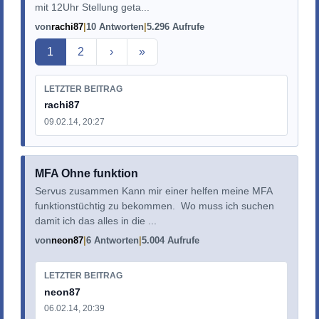
mit 12Uhr Stellung geta...
von
rachi87
10 Antworten
5.296 Aufrufe
Aktuelle Seite
1
2
›
»
LETZTER BEITRAG
rachi87
09.02.14, 20:27
MFA Ohne funktion
Servus zusammen Kann mir einer helfen meine MFA
funktionstüchtig zu bekommen. Wo muss ich suchen
damit ich das alles in die ...
von
neon87
6 Antworten
5.004 Aufrufe
LETZTER BEITRAG
neon87
06.02.14, 20:39